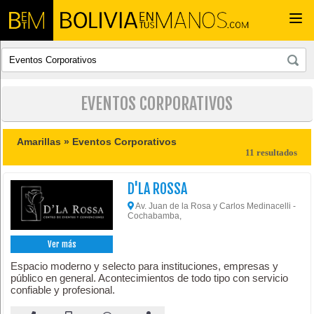
Togg
navi
EVENTOS CORPORATIVOS
Amarillas »
Eventos Corporativos
11 resultados
D'LA ROSSA
Av. Juan de la Rosa y Carlos Medinacelli -
Cochabamba,
Ver más
Espacio moderno y selecto para instituciones, empresas y
público en general. Acontecimientos de todo tipo con servicio
confiable y profesional.