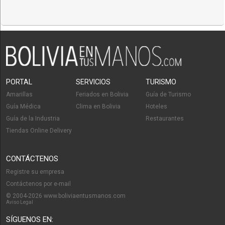
PORTAL
SERVICIOS
TURISMO
Amarillas
Feriados en Bolivia
Guía de Turismo
Guía Médica
Clima en Bolivia
Hoteles
Guía de la Industria
Restaurantes
Tiendas Online Delivery
CONTÁCTENOS
Registre su empresa
Contáctenos por e-mail
© 2004-2026 www.boliviaentusmanos.com
Aviso Legal
SÍGUENOS EN: