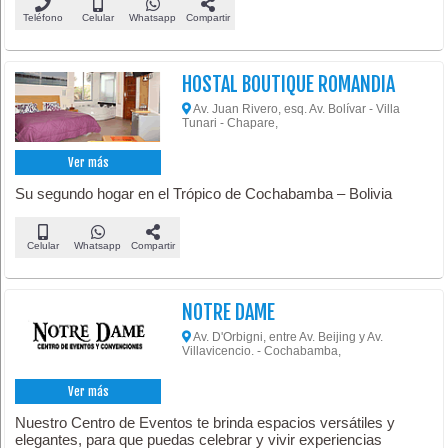
Teléfono
Celular
Whatsapp
Compartir
HOSTAL BOUTIQUE ROMANDIA
Av. Juan Rivero, esq. Av. Bolívar - Villa
Tunari - Chapare,
Ver más
Su segundo hogar en el Trópico de Cochabamba – Bolivia
Celular
Whatsapp
Compartir
NOTRE DAME
Av. D'Orbigni, entre Av. Beijing y Av.
Villavicencio. - Cochabamba,
Ver más
Nuestro Centro de Eventos te brinda espacios versátiles y
elegantes, para que puedas celebrar y vivir experiencias