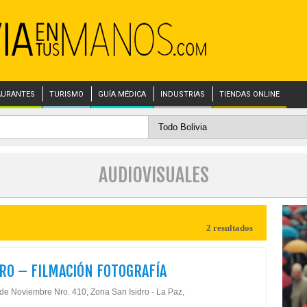
AURANTES
TURISMO
GUÍA MÉDICA
INDUSTRIAS
TIENDAS ONLINE
AUDIOVISUALES
2 resultados
RO – FILMACIÓN FOTOGRAFÍA
 de Noviembre Nro. 410, Zona San Isidro - La Paz,