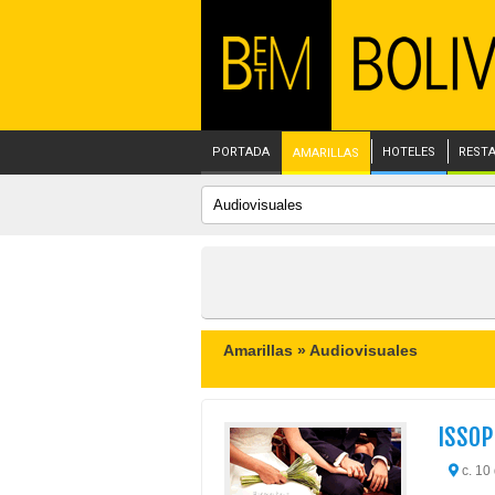
PORTADA
HOTELES
REST
AMARILLAS
Amarillas »
Audiovisuales
ISSOP
c. 10