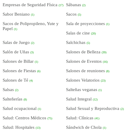
Empresas de Seguridad Física
Sábanas
(17)
(2)
Sabor Beniano
Sacos
(1)
(5)
Sacos de Polipropileno, Yute y
Sala de proyecciones
(1)
Papel
(1)
Salas de cine
(20)
Salas de Juego
Salchichas
(2)
(5)
Salón de Uñas
Salones de Belleza
(3)
(39)
Salones de Billar
Salones de Eventos
(1)
(16)
Salones de Fiestas
Salones de reuniones
(6)
(8)
Salones de Té
Salones Velatorios
(4)
(23)
Salsas
Salteñas veganas
(2)
(1)
Salteñerías
Salud Integral
(8)
(12)
Salud ocupacional
Salud Sexual y Reproductiva
(1)
(2)
Salud: Centros Médicos
Salud: Clínicas
(75)
(41)
Salud: Hospitales
Sándwich de Chola
(13)
(1)