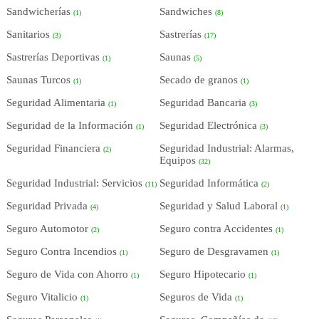
Sandwicherías
Sandwiches
(1)
(8)
Sanitarios
Sastrerías
(3)
(17)
Sastrerías Deportivas
Saunas
(1)
(5)
Saunas Turcos
Secado de granos
(1)
(1)
Seguridad Alimentaria
Seguridad Bancaria
(1)
(3)
Seguridad de la Información
Seguridad Electrónica
(1)
(3)
Seguridad Financiera
Seguridad Industrial: Alarmas,
(2)
Equipos
(32)
Seguridad Industrial: Servicios
Seguridad Informática
(11)
(2)
Seguridad Privada
Seguridad y Salud Laboral
(4)
(1)
Seguro Automotor
Seguro contra Accidentes
(2)
(1)
Seguro Contra Incendios
Seguro de Desgravamen
(1)
(1)
Seguro de Vida con Ahorro
Seguro Hipotecario
(1)
(1)
Seguro Vitalicio
Seguros de Vida
(1)
(1)