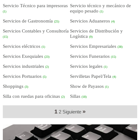
Servicio Técnico para impresoras
Servicio técnico y mecánico de
equipo pesado
(1)
(1)
Servicios de Gastronomía
Servicios Aduaneros
(25)
(4)
Servicios Contables y Consultoría
Servicios de Distribución y
Logística
(15)
(9)
Servicios eléctricos
Servicios Empresariales
(1)
(38)
Servicios Exequiales
Servicios Funerarios
(23)
(15)
Servicios industriales
Servicios legales
(2)
(1)
Servicios Portuarios
Servilletas Papel/Tela
(5)
(4)
Shoppings
Show de Payasos
(3)
(1)
Silla con ruedas para oficinas
Sillas
(2)
(18)
1
»
2
Siguiente