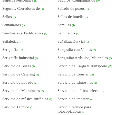
Seguros Personales
Seguros, Compañías de
(1)
(10)
Seguros, Corredores de
Sellado de pozos
(9)
(1)
Sellos
Sellos de botella
(1)
(1)
Semanarios
Semillas
(1)
(4)
Semillerías y Fertilizantes
Seminarios
(3)
(1)
Señalética
Señalización vial
(1)
(1)
Serigrafía
Serigrafia con Viniles
(13)
(2)
Serigrafía Industrial
Serigrafía: Artículos, Materiales
(1)
(6)
Servicio de Buses
Servicio de Carga y Transporte
(6)
(35)
Servicio de Catering
Servicio de Courier
(6)
(25)
Servicio de Lavado
Servicio de Limosinas
(2)
(2)
Servicio de Microbuses
Servicio de música selecta
(2)
(1)
Servicio de música sinfónica
Servicio de transfer
(2)
(4)
Servicio Técnico
Servicio técnico para
(21)
fotocopiadoras
(1)