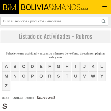
Togg
navi
Listado de Actividades - Rubros
Seleccione una actividad y encuentre números de teléfono, direcciones, páginas
web y más
A
B
C
D
E
F
G
H
I
J
K
L
M
N
O
P
Q
R
S
T
U
V
W
Y
Z
Rubros con S
Inicio
»
Amarillas
»
Rubros
»
S