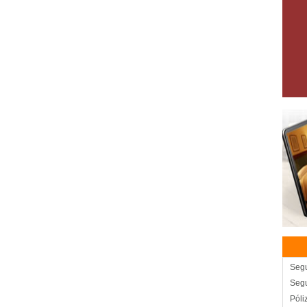
Seg
Segu
Póli