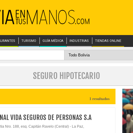
AURANTES
TURISMO
GUÍA MÉDICA
INDUSTRIAS
TIENDAS ONLINE
SEGURO HIPOTECARIO
1 resultados
NAL VIDA SEGUROS DE PERSONAS S.A
tia Nro. 188, esq. Capitán Ravelo (Central) - La Paz,