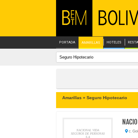
PORTADA
HOTELES
REST
AMARILLAS
Amarillas »
Seguro Hipotecario
NACIO
NACIONAL VIDA
c. Goi
SEGUROS DE PERSONAS
S.A