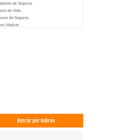
edores de Seguros
ros de Vida
ores de Seguros
ro Vitalicio
ro contra Accidentes
ros Personales
uro de Desgravamen
ro de Vida con Ahorro
pañia de Seguros y Reaseguros
zas de Fianzas y Cauciones
ro Automotor
T
ro Contra Incendios
Buscar por Rubros