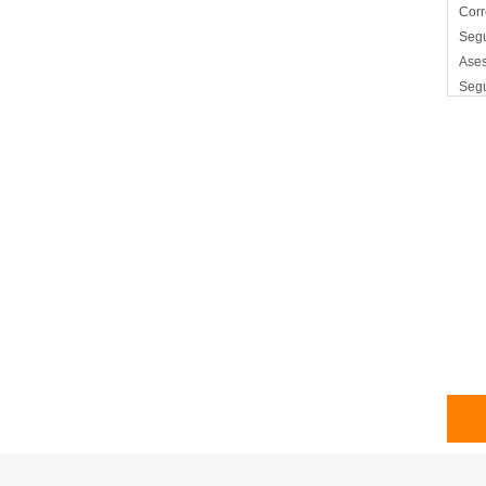
Corr
Segu
Ases
Segu
Segu
Segu
Seg
Segu
Com
Póli
Segu
SOA
Segu