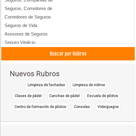
Seguros, Corredores de
Corredores de Seguros
Seguros de Vida
Asesores de Seguros
Seguro Vitalicio
Seguro contra Accidentes
Buscar por Rubros
Seguros Personales
Seguro de Desgravamen
Nuevos Rubros
Seguro Hipotecario
Seguro de Vida con Ahorro
Limpieza de fachadas
Limpieza de vidrios
Compañia de Seguros y Reaseguros
Clases de pádel
Canchas de pádel
Escuela de pilotos
Pólizas de Fianzas y Cauciones
Centro de formación de pilotos
Consolas
Videojuegos
Seguro Automotor
SOAT
Seguro Contra Incendios