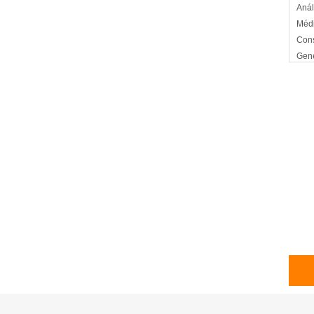
Anál
Médi
Cons
Gené
Ferti
Repr
Cont