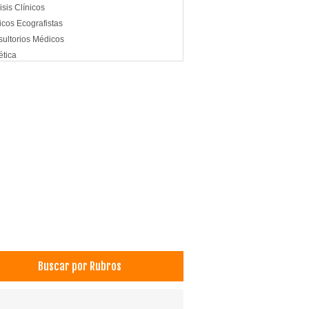
isis Clínicos
cos Ecografistas
ultorios Médicos
tica
lización In Vitro
oducción Asistida
rol de Embarazo
Buscar por Rubros