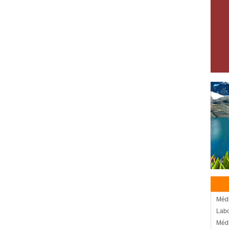
Médi
Labo
Médi