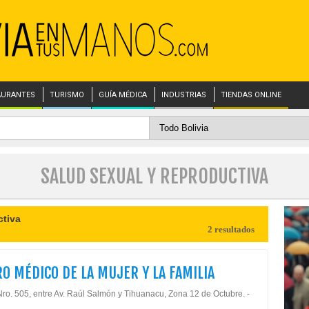
AURANTES
TURISMO
GUÍA MÉDICA
INDUSTRIAS
TIENDAS ONLINE
SALUD SEXUAL Y REPRODUCTIVA
ctiva
2 resultados
O MÉDICO DE LA MUJER Y LA FAMILIA
Nro. 505, entre Av. Raúl Salmón y Tihuanacu, Zona 12 de Octubre. -