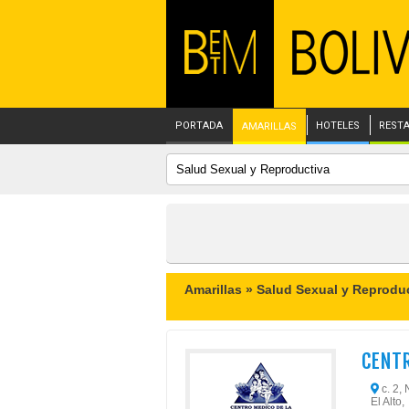
PORTADA
HOTELES
REST
AMARILLAS
Amarillas »
Salud Sexual y Reprodu
CENTR
c. 2, 
El Alto,