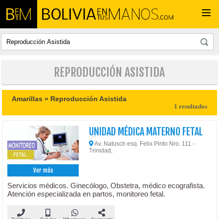
Togg
navi
REPRODUCCIÓN ASISTIDA
Amarillas »
Reproducción Asistida
1 resultados
UNIDAD MÉDICA MATERNO FETAL
Av. Natusch esq. Felix Pinto Nro. 111 -
Trinidad,
Ver más
Servicios médicos. Ginecólogo, Obstetra, médico ecografista.
Atención especializada en partos, monitoreo fetal.