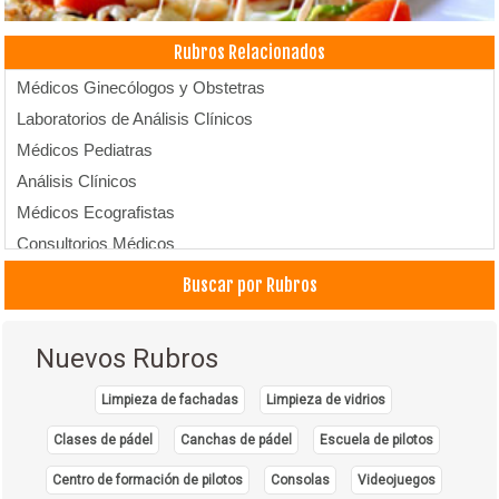
Rubros Relacionados
Médicos Ginecólogos y Obstetras
Laboratorios de Análisis Clínicos
Médicos Pediatras
Análisis Clínicos
Médicos Ecografistas
Consultorios Médicos
Genética
Buscar por Rubros
Salud Sexual y Reproductiva
Fertilización In Vitro
Nuevos Rubros
Control de Embarazo
Limpieza de fachadas
Limpieza de vidrios
Clases de pádel
Canchas de pádel
Escuela de pilotos
Centro de formación de pilotos
Consolas
Videojuegos