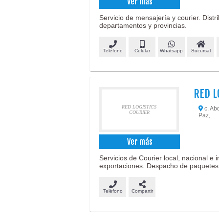
Ver más
Servicio de mensajería y courier. Dist
departamentos y provincias.
Teléfono
Celular
Whatsapp
Sucursal
RED L
RED LOGISTICS
c. Ab
COURIER
Paz,
Ver más
Servicios de Courier local, nacional e
exportaciones. Despacho de paquetes
Teléfono
Compartir