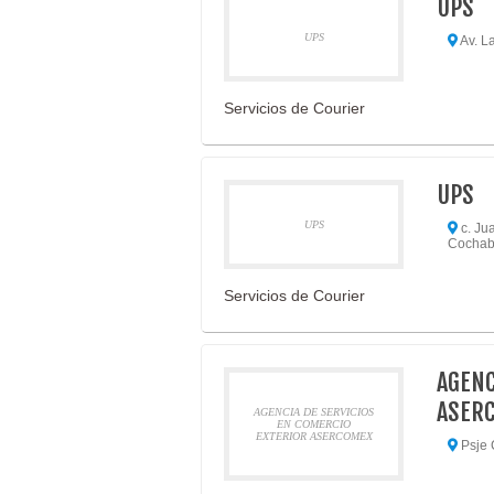
UPS
UPS
Av. La
Servicios de Courier
UPS
UPS
c. Ju
Cochab
Servicios de Courier
AGENC
ASER
AGENCIA DE SERVICIOS
EN COMERCIO
EXTERIOR ASERCOMEX
Psje 