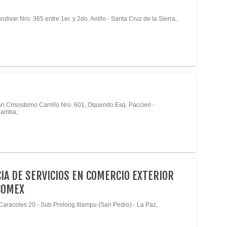
ndivar Nro. 365 entre 1er. y 2do. Anillo - Santa Cruz de la Sierra,
an Crisostomo Carrillo Nro. 601, Oquendo Esq. Paccieri -
amba,
IA DE SERVICIOS EN COMERCIO EXTERIOR
COMEX
Caracoles 20 - Sub.Prolong.Illampu (San Pedro) - La Paz,