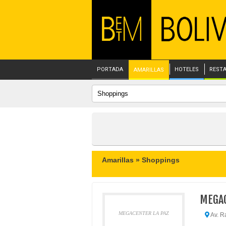
PORTADA
HOTELES
REST
AMARILLAS
Amarillas »
Shoppings
MEGAC
MEGACENTER LA PAZ
Av. Ra