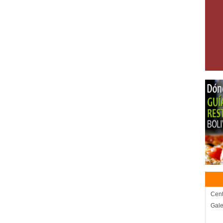
Cent
Gale