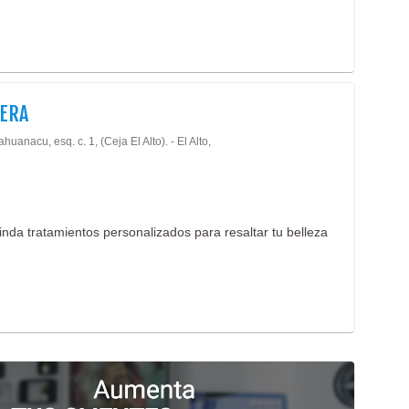
JERA
ahuanacu, esq. c. 1, (Ceja El Alto). - El Alto,
rinda tratamientos personalizados para resaltar tu belleza