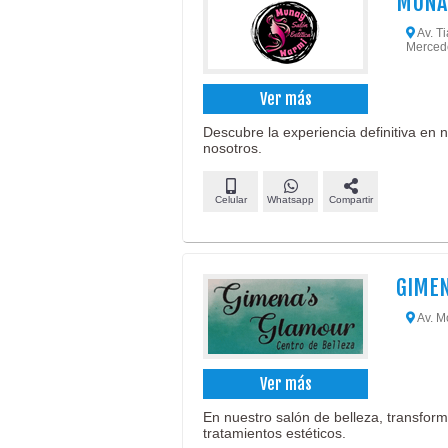
MUNA
Av. Ti
Mercede
Ver más
Descubre la experiencia definitiva en 
nosotros.
Celular
Whatsapp
Compartir
GIME
Av. M
Ver más
En nuestro salón de belleza, transform
tratamientos estéticos.