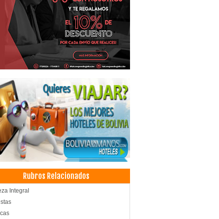
Rubros Relacionados
eza Integral
istas
ucas