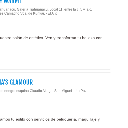
Y WARMI
ahuanacu, Galería Tiahuanacu, Local 11, entre la c. 5 y la c.
s Camacho Vda. de Kunkar. - El Alto,
nuestro salón de estética. Ven y transforma tu belleza con
NA'S GLAMOUR
ontenegro esquina Claudio Aliaga, San Miguel. - La Paz,
amos tu estilo con servicios de peluquería, maquillaje y