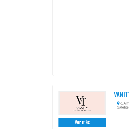
VANIT
c. Alf
Satélite)
Ver más