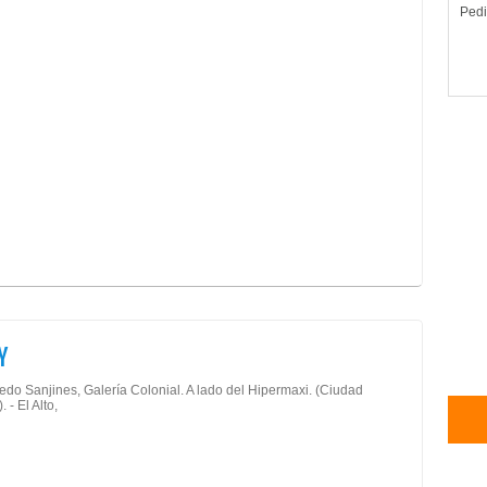
Pedi
Y
redo Sanjines, Galería Colonial. A lado del Hipermaxi. (Ciudad
. - El Alto,