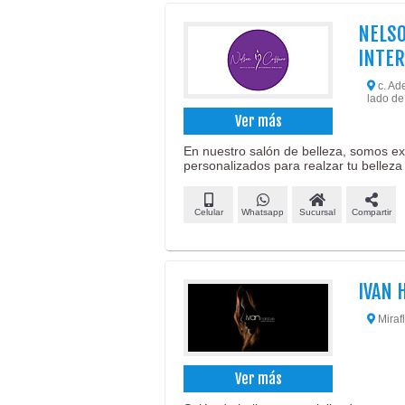
NELSO
INTER
c. Ad
lado de
Ver más
En nuestro salón de belleza, somos exp
personalizados para realzar tu belleza 
Celular
Whatsapp
Sucursal
Compartir
IVAN 
Miraf
Ver más