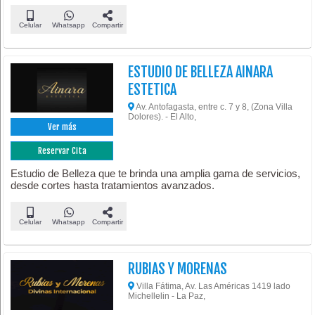
Celular
Whatsapp
Compartir
ESTUDIO DE BELLEZA AINARA
ESTETICA
Av. Antofagasta, entre c. 7 y 8, (Zona Villa
Dolores). - El Alto,
Ver más
Reservar Cita
Estudio de Belleza que te brinda una amplia gama de servicios,
desde cortes hasta tratamientos avanzados.
Celular
Whatsapp
Compartir
RUBIAS Y MORENAS
Villa Fátima, Av. Las Américas 1419 lado
Michellelin - La Paz,