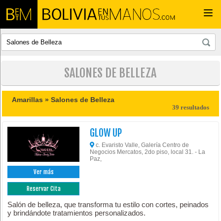
Togg
navi
SALONES DE BELLEZA
Amarillas »
Salones de Belleza
39 resultados
GLOW UP
c. Evaristo Valle, Galería Centro de
Negocios Mercatos, 2do piso, local 31. - La
Paz,
Ver más
Reservar Cita
Salón de belleza, que transforma tu estilo con cortes, peinados
y brindándote tratamientos personalizados.