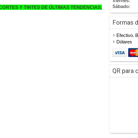
Viernes:
Sábado:
CORTES Y TINTES DE ÚLTIMAS TENDENCIAS.
Formas 
Efectivo. 
Dólares
QR para c