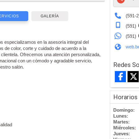
(591-2
ERVICIOS
GALERÍA
(591)
(591)
 especializamos en la asesoría integral del
web.b
s de color, corte y cuidado de acuerdo a la
 clientela. Ofrecemos una atención personalizada,
ernacional con un cómodo y agradable servicio,
Redes So
estro salón.
Horarios
Domingo:
Lunes:
Martes:
alidad
Miércoles:
Jueves: