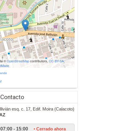
ata ©
OpenStreetMap
contributors,
CC-BY-SA
,
udMade
rande
r
 Contacto
llivián esq. c. 17, Edif. Moira (Calacoto)
PAZ
07:00 - 15:00
• Cerrado ahora