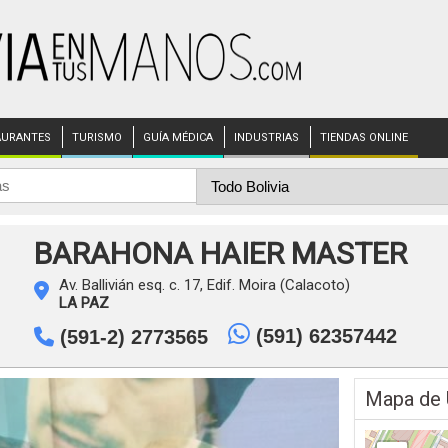
AURANTES
TURISMO
GUÍA MÉDICA
INDUSTRIAS
TIENDAS ONLINE
BARAHONA HAIER MASTER
Av. Ballivián esq. c. 17, Edif. Moira (Calacoto)
LA PAZ
(591) 62357442
(591-2) 2773565
Mapa de 