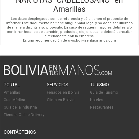
ÑAK'UTAS "CABELLOSANO" en
Amarillas
Los datos desplegados son de referencia y sólo tienen el propósito de
informar. Este documento no tiene ningún valor legal y no debe ser utilizado
de manera distinta a su propósito. En caso de requerir mayores detalles y/o
confirmar horarios de atención, productos, etc, el usuario deberá consultar
directamente con la empresa.
Es una recomendación de www.boliviaentusmanos.com
PORTAL
SERVICIOS
TURISMO
Amarillas
Feriados en Bolivia
Guía de Turismo
Guía Médica
Clima en Bolivia
Hoteles
Guía de la Industria
Restaurantes
Tiendas Online Delivery
CONTÁCTENOS