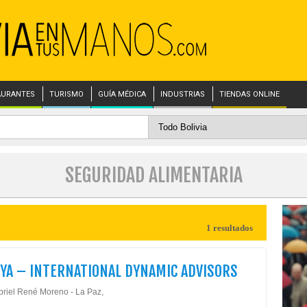
AURANTES
TURISMO
GUÍA MÉDICA
INDUSTRIAS
TIENDAS ONLINE
SEGURIDAD ALIMENTARIA
1 resultados
YA – INTERNATIONAL DYNAMIC ADVISORS
briel René Moreno - La Paz,