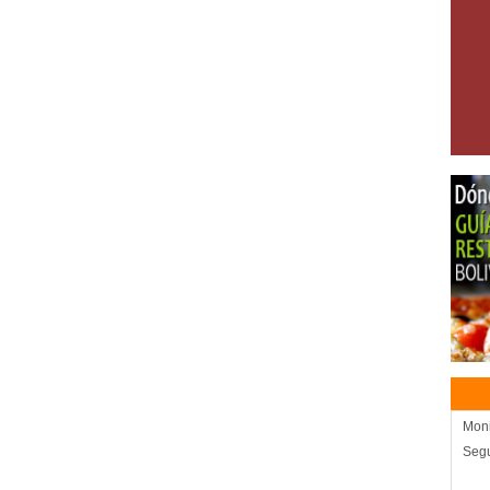
Moni
Segu