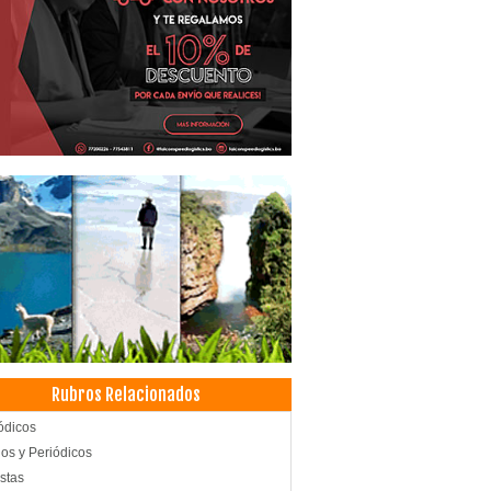
Rubros Relacionados
ódicos
ios y Periódicos
stas