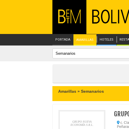
PORTADA
HOTELES
REST
AMARILLAS
Amarillas »
Semanarios
GRUPO
GRUPO NUEVA
c. Cl
ECONOMÍA S.R.L.
Peñaran