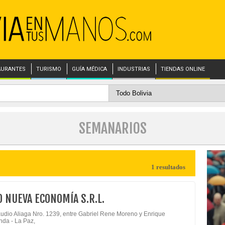
AURANTES
TURISMO
GUÍA MÉDICA
INDUSTRIAS
TIENDAS ONLINE
SEMANARIOS
1 resultados
 NUEVA ECONOMÍA S.R.L.
audio Aliaga Nro. 1239, entre Gabriel Rene Moreno y Enrique
da - La Paz,