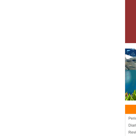
Peri
Diar
Revi