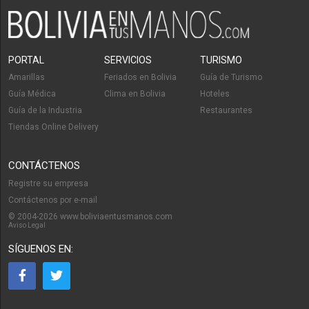
PORTAL
SERVICIOS
TURISMO
Amarillas
Feriados en Bolivia
Guía de Turismo
Guía Médica
Clima en Bolivia
Hoteles
Guía de la Industria
Restaurantes
Tiendas Online Delivery
CONTÁCTENOS
Registre su empresa
Contáctenos por e-mail
© 2004-2026 www.boliviaentusmanos.com
Aviso Legal
SÍGUENOS EN: