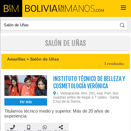
Togg
navi
SALÓN DE UÑAS
Amarillas »
Salón de Uñas
3 resultados
INSTITUTO TÉCNICO DE BELLEZA Y
COSMETOLOGÍA VERÓNICA
c. Vallegrande, Nro. 291, esq. Pari, dos
cuadras antes de llegar a 7 calles - Santa
Cruz de la Sierra,
Ver más
Titulamos técnico medio y superior. Más de 20 años de
experiencia.