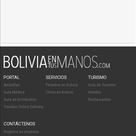
PORTAL
SERVICIOS
TURISMO
Amarillas
Feriados en Bolivia
Guía de Turismo
Guía Médica
Clima en Bolivia
Hoteles
Guía de la Industria
Restaurantes
Tiendas Online Delivery
CONTÁCTENOS
Registre su empresa