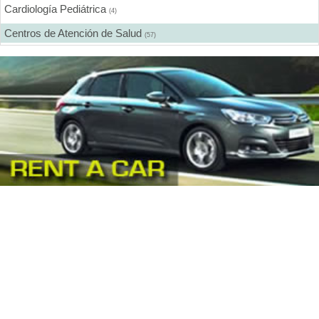
Cardiología Pediátrica
(4)
Centros de Atención de Salud
(57)
Centros de Rehabilitación
(12)
Centros Médicos Especializados
(41)
Cirugía Digestiva
(2)
Cirugía Estética
(18)
Cirugía Gastroenterológica
(2)
Cirugía General
(28)
Cirugía Laparoscópica
(14)
Cirugía Pediátrica
(9)
Cirugía Plástica
(20)
Cirugía Plástica - Estética - Reconstrucción
(28)
Cirugía torácica
(2)