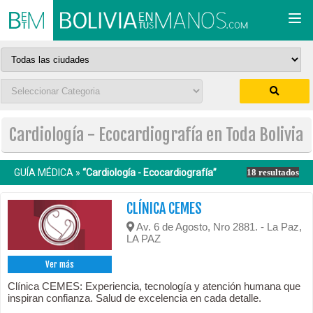
Togg
navi
Cardiología - Ecocardiografía en Toda Bolivia
GUÍA MÉDICA »
“Cardiología - Ecocardiografía”
18 resultados
CLÍNICA CEMES
Av. 6 de Agosto, Nro 2881. - La Paz,
LA PAZ
Ver más
Clínica CEMES: Experiencia, tecnología y atención humana que
inspiran confianza. Salud de excelencia en cada detalle.