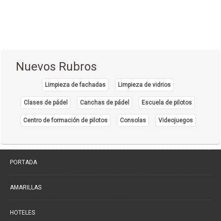
Cirujanos Plásticos
(16)
Clínicas
(44)
Coloproctología
(4)
Densitometría Osea
(5)
Nuevos Rubros
Dermatología
(20)
Limpieza de fachadas
Limpieza de vidrios
Distribuidores de Medicamentos
(28)
Clases de pádel
Canchas de pádel
Escuela de pilotos
Ecografía
(30)
Endocrinología
Centro de formación de pilotos
Consolas
Videojuegos
(10)
Endoscopía
(5)
Equipo e Instrumental de Laboratorio
(21)
PORTADA
Equipo e Instrumental Médico
(31)
Equipo e Instrumental Odontológico
AMARILLAS
(9)
Equipo y Material Ortopédico
(3)
HOTELES