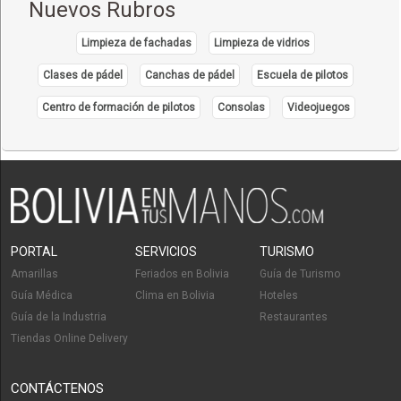
Nuevos Rubros
Limpieza de fachadas
Limpieza de vidrios
Clases de pádel
Canchas de pádel
Escuela de pilotos
Centro de formación de pilotos
Consolas
Videojuegos
PORTAL
SERVICIOS
TURISMO
Amarillas
Feriados en Bolivia
Guía de Turismo
Guía Médica
Clima en Bolivia
Hoteles
Guía de la Industria
Restaurantes
Tiendas Online Delivery
CONTÁCTENOS