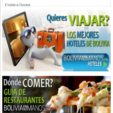
Estética Dental
Odontología Estética
Odontología
Clínica Dental
Hoteles
Apart Hoteles
Eventos
Convenciones
Centro de Convenciones
Hotels
SPA
Rent a Car
Alquiler de Autos, Carros, Coches
Alquiler de vehículos
Automotores Alquiler
Salud Integral