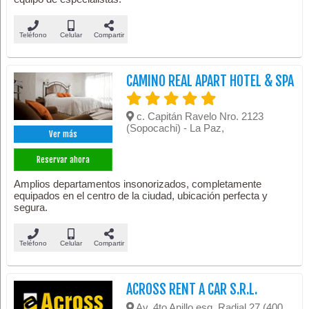
Teléfono
Celular
Compartir
CAMINO REAL APART HOTEL & SPA
c. Capitán Ravelo Nro. 2123
(Sopocachi) - La Paz,
Ver más
Reservar ahora
Amplios departamentos insonorizados, completamente
equipados en el centro de la ciudad, ubicación perfecta y
segura.
Teléfono
Celular
Compartir
ACROSS RENT A CAR S.R.L.
Av. 4to Anillo esq. Radial 27 (400