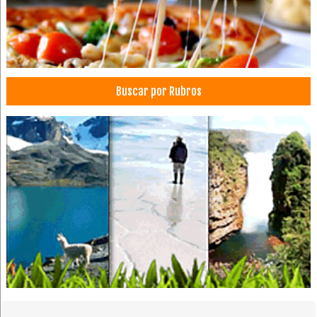
Insumos odontológicos
Gigantografías
Imprentas
Sellos
Buscar por Rubros
Serigrafía
Médicos Traumatólogos
Implantología Dental
Ortodoncia
Administración, Asesores en
Médicos Reumatólogos