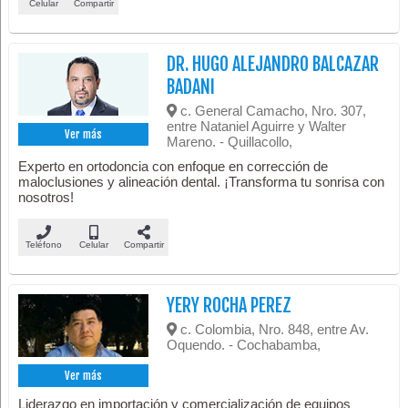
Celular
Compartir
DR. HUGO ALEJANDRO BALCAZAR
BADANI
c. General Camacho, Nro. 307,
entre Nataniel Aguirre y Walter
Ver más
Mareno. - Quillacollo,
Experto en ortodoncia con enfoque en corrección de
maloclusiones y alineación dental. ¡Transforma tu sonrisa con
nosotros!
Teléfono
Celular
Compartir
YERY ROCHA PEREZ
c. Colombia, Nro. 848, entre Av.
Oquendo. - Cochabamba,
Ver más
Liderazgo en importación y comercialización de equipos