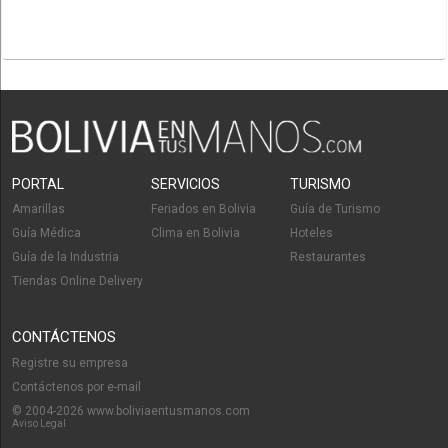
PORTAL
SERVICIOS
TURISMO
Amarillas
Feriados en Bolivia
Guía de Turismo
Guía Médica
Clima en Bolivia
Hoteles
Guía de la Industria
Restaurantes
Tiendas Online Delivery
CONTÁCTENOS
Registre su empresa
Contáctenos por e-mail
© 2004-2026 www.boliviaentusmanos.com
Aviso Legal