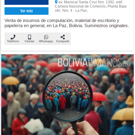
av. Mariscal Santa Cruz Nro. 1392, edif.
Camara Nacional de Comercio, Planta Baja
ofic. Nro. 4 - La Paz,
Ver más
Venta de insumos de computación, material de escritorio y
papelería en general, en La Paz, Bolivia. Suministros originales.
Teléfono
Celular
Whatsapp
Compartir