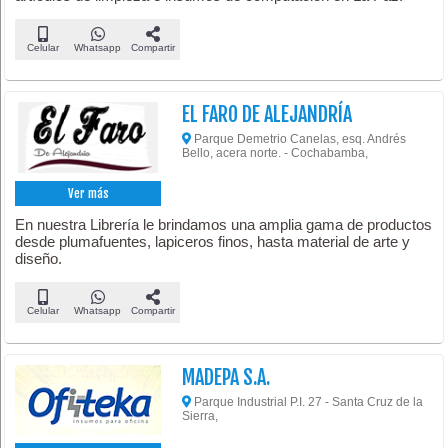
Celular
Whatsapp
Compartir
EL FARO DE ALEJANDRÍA
Parque Demetrio Canelas, esq. Andrés
Bello, acera norte. - Cochabamba,
Ver más
En nuestra Librería le brindamos una amplia gama de productos
desde plumafuentes, lapiceros finos, hasta material de arte y
diseño.
Celular
Whatsapp
Compartir
MADEPA S.A.
Parque Industrial P.I. 27 - Santa Cruz de la
Sierra,