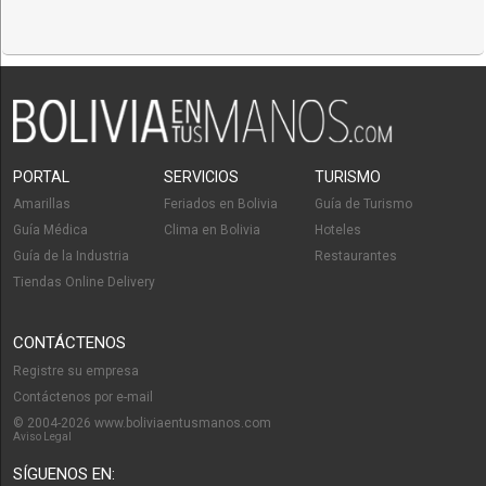
PORTAL
SERVICIOS
TURISMO
Amarillas
Feriados en Bolivia
Guía de Turismo
Guía Médica
Clima en Bolivia
Hoteles
Guía de la Industria
Restaurantes
Tiendas Online Delivery
CONTÁCTENOS
Registre su empresa
Contáctenos por e-mail
© 2004-2026 www.boliviaentusmanos.com
Aviso Legal
SÍGUENOS EN: