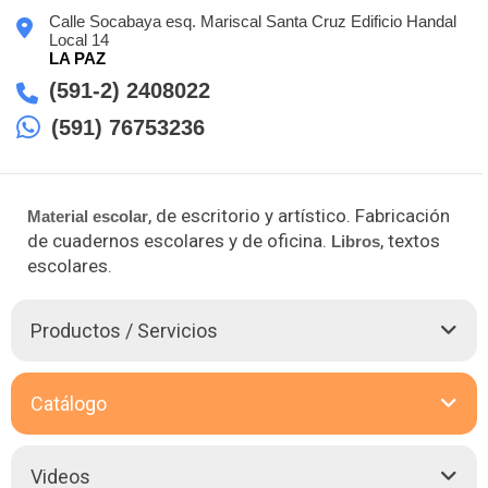
Calle Socabaya esq. Mariscal Santa Cruz Edificio Handal
Local 14
LA PAZ
(591-2) 2408022
(591) 76753236
, de escritorio y artístico. Fabricación
Material escolar
de cuadernos escolares y de oficina.
, textos
Libros
escolares.
Productos / Servicios
A lo largo de su trayectoria en la producción, importación y
Catálogo
comercialización de
Material escolar
y de oficina, Librería y
Papelería Olimpia ha estado a la vanguardia en el mercado
paceño hace más de seis décadas.
Videos