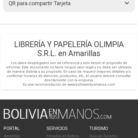
Tempo, entre otras. ¿Qué esperas para visitarnos? Acude a
QR para compartir Tarjeta
Casa Matriz
76753236
nuestros puntos de venta en la ciudad de La Paz hoy mismo
Chatear (591)
Cómo llegar
LA PAZ,
Calle Ballivián Nro. 1232 entre Colón y Plaza Murillo
sucursalhandal
libreriaolimpia.com
(591-2) 2204091
Más detalles
sucursalhandal
libreriaolimpia.com
LA PAZ,
Edificio Litoral PB Local 9 Av. Mcal Sta, Cruz entre Colón y
LIBRERÍA Y PAPELERÍA OLIMPIA
Redes Sociales
Loayza
S.R.L. en Amarillas
(591-2) 2358234
Más detalles
Los datos desplegados son de referencia y sólo tienen el propósito de
informar. Este documento no tiene ningún valor legal y no debe ser utilizado
de manera distinta a su propósito. En caso de requerir mayores detalles y/o
LA PAZ,
Torre Ketal Locales 21 a 24 Calle 15 de Calacoto
confirmar horarios de atención, productos, etc, el usuario deberá consultar
directamente con la empresa.
(591-2) 2770782
Es una recomendación de www.boliviaentusmanos.com
Más detalles
LA PAZ,
Calle 21 de Calacoto Edificio Santa Fé a lado del Café
Alexander
(591) 76753232
Más detalles
PORTAL
SERVICIOS
TURISMO
Amarillas
Feriados en Bolivia
Guía de Turismo