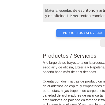
, de escritorio y a
Material escolar
y de oficina.
, textos escolar
Libros
PRODUCTOS / SERVICIOS
Productos / Servicios
A lo largo de su trayectoria en la produc
escolar
y de oficina, Librería y Papeler
paceño hace más de seis décadas.
Cuenta con dos marcas de producción n
de cuadernos de espiral y empastados en
para notas, hojas trapper, de carpeta, et
variedad de archivadores de palanca tam
archivadores de palanca en tamaño letra
bolivianas bajo el lema “Consume lo nues