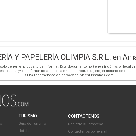
RÍA Y PAPELERÍA OLIMPIA S.R.L. en Ama
ólo tienen el propósito de informar. Este documento no tiene ningún valor legal y n
es detalles y/o confirmar horarios de atención, productos, etc, el usuario deberá c
Es una recomendación de www.boliviaentusmanos.com
TURISMO
CONTÁCTENOS
ia
Guía de Turismo
Registre su empresa
Hoteles
Contáctenos por e-mail