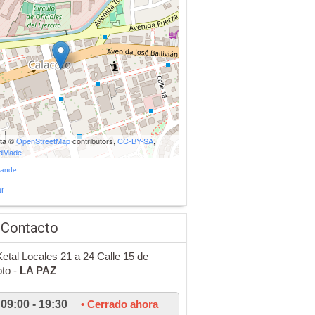
ata ©
OpenStreetMap
contributors,
CC-BY-SA
,
udMade
rande
r
 Contacto
Ketal Locales 21 a 24 Calle 15 de
to -
LA PAZ
09:00 - 19:30
• Cerrado ahora