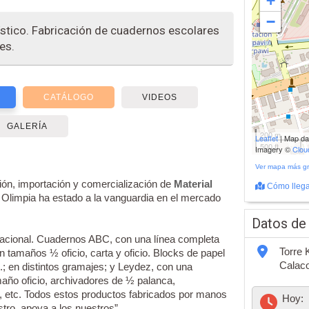
+
−
rtístico. Fabricación de cuadernos escolares
es.
CATÁLOGO
VIDEOS
GALERÍA
200 m
Leaflet
| Map d
500 ft
Imagery ©
Clo
Ver mapa más g
ción, importación y comercialización de
Material
Cómo llega
ía Olimpia ha estado a la vanguardia en el mercado
Datos de
acional. Cuadernos ABC, con una línea completa
Torre 
 tamaños ½ oficio, carta y oficio. Blocks de papel
Calaco
c.; en distintos gramajes; y Leydez, con una
año oficio, archivadores de ½ palanca,
, etc. Todos estos productos fabricados por manos
Hoy:
tro, apoya a los nuestros”.