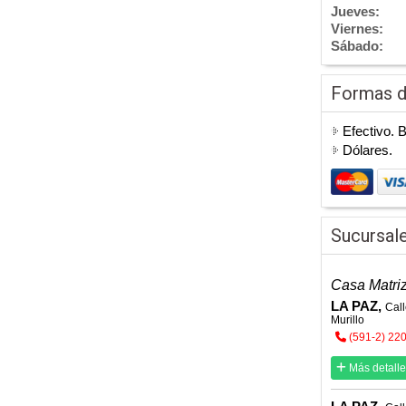
Jueves:
Viernes:
Sábado:
Formas 
Efectivo. 
Dólares.
Sucursal
Casa Matri
LA PAZ,
Call
Murillo
(591-2) 22
Más detalle