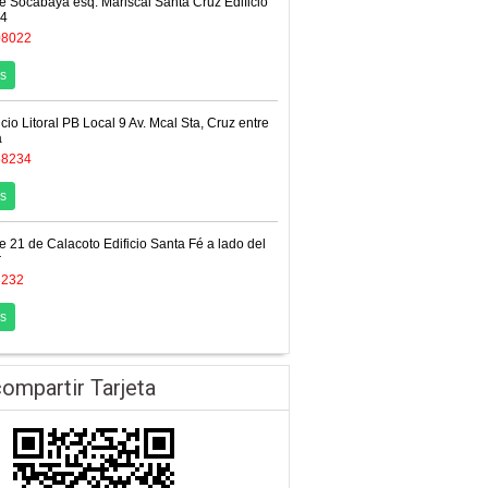
e Socabaya esq. Mariscal Santa Cruz Edificio
14
08022
s
icio Litoral PB Local 9 Av. Mcal Sta, Cruz entre
a
58234
s
e 21 de Calacoto Edificio Santa Fé a lado del
r
3232
s
ompartir Tarjeta