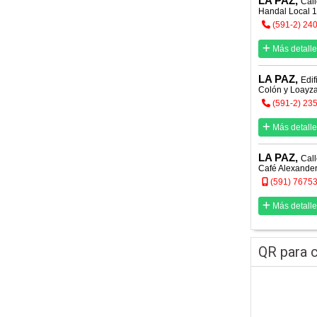
LA PAZ,
Call
Handal Local 
(591-2) 24
Más detalle
LA PAZ,
Edif
Colón y Loayz
(591-2) 23
Más detalle
LA PAZ,
Call
Café Alexande
(591) 7675
Más detalle
QR para c