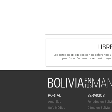
LIBRE
Los datos desplegados son de referencia y s
propósito. En caso de requerir mayor
PORTAL
SERVICIOS
Amarillas
Feriados en Boliv
Guía Médica
Clima en Bolivia