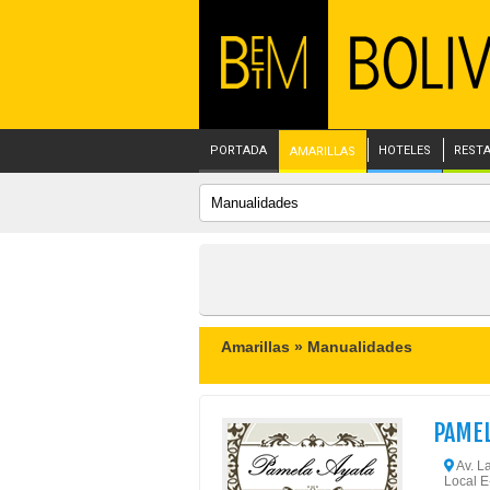
PORTADA
HOTELES
REST
AMARILLAS
Amarillas »
Manualidades
PAMEL
Av. La
Local E