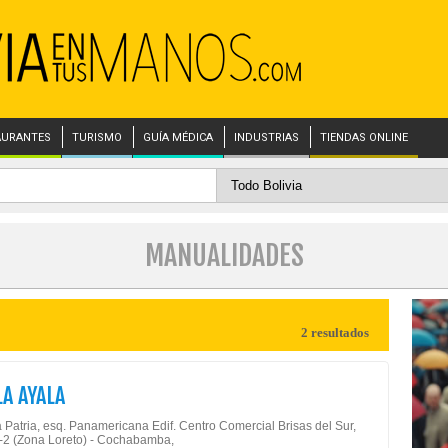
AURANTES
TURISMO
GUÍA MÉDICA
INDUSTRIAS
TIENDAS ONLINE
MANUALIDADES
2 resultados
A AYALA
 Patria, esq. Panamericana Edif. Centro Comercial Brisas del Sur,
-2 (Zona Loreto) - Cochabamba,