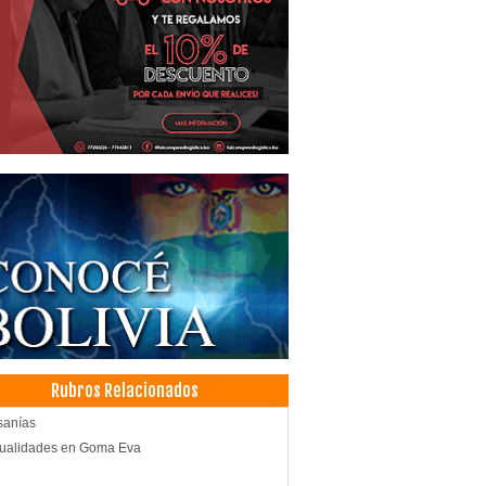
Rubros Relacionados
sanías
ualidades en Goma Eva