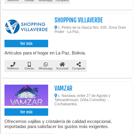
Teléfono
Celular
Whatsapp
Compartir
SHOPPING VILLAVERDE
c. Pedro de la Gasca Nro. 635. Zona Gran
Poder - La Paz,
Ver más
Artículos para el hogar en La Paz, Bolivia.
Teléfono
Celular
Whatsapp
Sucursal
Compartir
VAMZAR
c. Nanawa, entre 27 de Agosto y
Tahuantinsuyo. (Villa Coronilla). -
Cochabamba,
Ver más
Ofrecemos vajillas y cristalería de calidad excepcional,
importadas para satisfacer los gustos más exigentes.