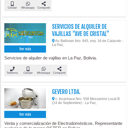
Celular
Whatsapp
Compartir
SERVICIOS DE ALQUILER DE
VAJILLAS “AVE DE CRISTAL”
Av. Ballivian Nro. 945, esq. 16 de Calacoto -
La Paz,
Ver más
Servicios de alquiler de vajillas en La Paz, Bolivia.
Teléfono
Celular
Whatsapp
Compartir
GEVERO LTDA.
c. Incachaca Nro. 558 Mezzanine Local B
(14 de Septiembre) - La Paz,
Ver más
Venta y comercialización de Electrodomésticos. Representante