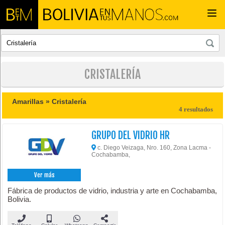
Togg
navi
CRISTALERÍA
Amarillas »
Cristalería
4 resultados
GRUPO DEL VIDRIO HR
c. Diego Veizaga, Nro. 160, Zona Lacma -
Cochabamba,
Ver más
Fábrica de productos de vidrio, industria y arte en Cochabamba,
Bolivia.