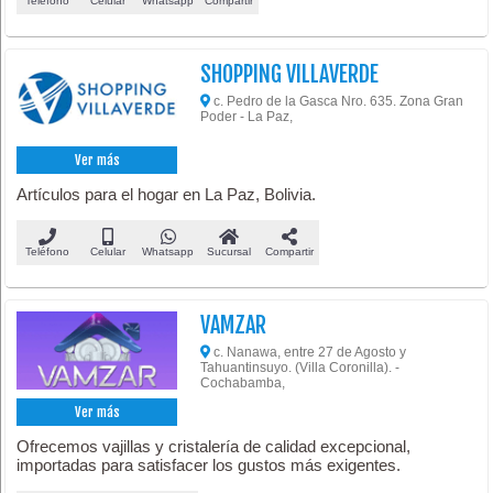
Teléfono
Celular
Whatsapp
Compartir
SHOPPING VILLAVERDE
c. Pedro de la Gasca Nro. 635. Zona Gran
Poder - La Paz,
Ver más
Artículos para el hogar en La Paz, Bolivia.
Teléfono
Celular
Whatsapp
Sucursal
Compartir
VAMZAR
c. Nanawa, entre 27 de Agosto y
Tahuantinsuyo. (Villa Coronilla). -
Cochabamba,
Ver más
Ofrecemos vajillas y cristalería de calidad excepcional,
importadas para satisfacer los gustos más exigentes.