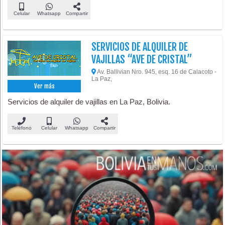
Celular
Whatsapp
Compartir
SERVICIOS DE ALQUILER DE
VAJILLAS “AVE DE CRISTAL”
Av. Ballivian Nro. 945, esq. 16 de Calacoto -
La Paz,
Ver más
Servicios de alquiler de vajillas en La Paz, Bolivia.
Teléfono
Celular
Whatsapp
Compartir