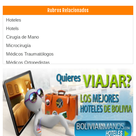
Rubros Relacionados
Hoteles
Hotels
Cirugía de Mano
Microcirugía
Médicos Traumatólogos
Médicos Ortopedistas
Universidades
Educación a Distancia
Universidades privadas
Alimentos
Alimentos Procesados
Distribución de Alimentos
Industrias Alimenticias
Jugos de Frutas