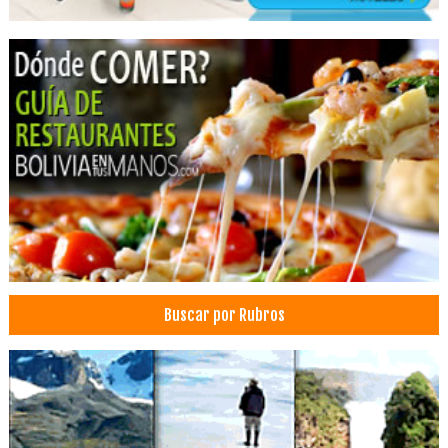
Mermelada
Salsas
Centro de Convenciones
Hoteles Resort
SPA
Salones de Eventos
Hospedajes
Hotelería
Banquetes y Recepciones
Hoteles de Sal
Hoteles en el Salar de Uyuni
Buscar por Rubros
Abogados
Asesoramiento Jurídico Legal
Asistencia Legal
Consultores Jurídicos
Derecho internacional