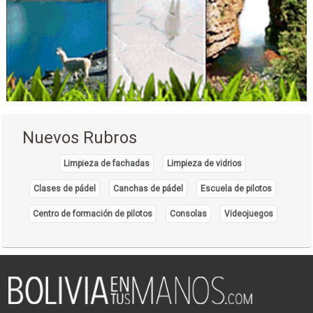
Derecho corporativo
Estudios juridicos
Juicios laborales
Juicios Orales
Litigación
Procesos penales
Procesos judiciales
Nuevos Rubros
Quiebras
Asesoramiento extrajudicial
Limpieza de fachadas
Limpieza de vidrios
Centros Educativos
Clases de pádel
Canchas de pádel
Escuela de pilotos
Escuelas de aviación
Centro de formación de pilotos
Consolas
Videojuegos
Centro de formación de pilotos
Escuela de pilotos
Academias
Equipos de Computación