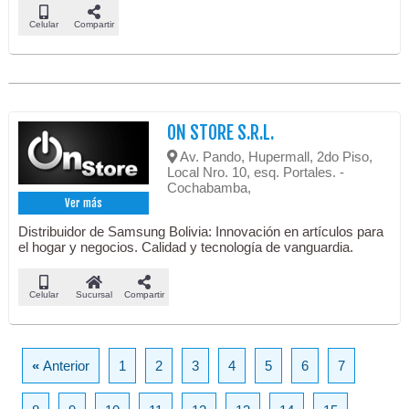
Celular
Compartir
ON STORE S.R.L.
Av. Pando, Hupermall, 2do Piso,
Local Nro. 10, esq. Portales. -
Cochabamba,
Ver más
Distribuidor de Samsung Bolivia: Innovación en artículos para
el hogar y negocios. Calidad y tecnología de vanguardia.
Celular
Sucursal
Compartir
«
Anterior
1
2
3
4
5
6
7