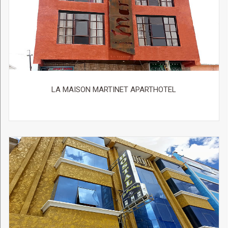
Dólares Americanos (USD)
Nuestro Restaurante “El Mesón” de concepto elegante y
señorial brinda una variedad de platos cuya elaboración
se basa en ingredientes típicos de la zona, llama, quinua,
pollo a la sal. Degusta de estas delicias gourmet hasta
las 21 hrs.
PLAN DE BODAS
“Autentico, intenso e inolvidable”
LA MAISON MARTINET APARTHOTEL
Celebre su boda en el Majestuoso Salar de Uyuni y disfrute
del día más feliz de su vida en el Primer Hotel de Sal en el
Mundo: Palacio de Sal. Un destino y sobretodo un Hotel
especialmente preparados para celebraciones diferentes, con
carácter y mucho estilo: El desierto de sal más grande del
mundo los espera para vivir una experiencia que para ti y los
tuyos recuerden este gran día para siempre.
Nuestros Servicios:
Antes de la Boda
El Gran Día
Recién casados – Luna de Miel
Servicios adicionales: Música, Flores, Cena de gala