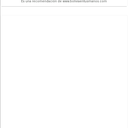
Es una recomendación de www.boliviaentusmanos.com