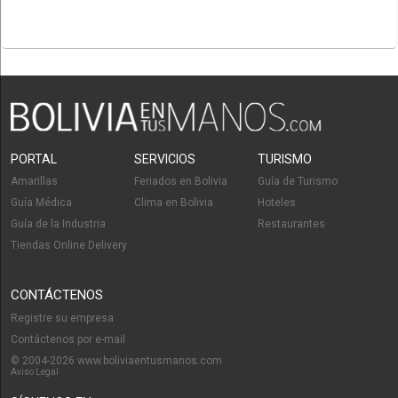
PORTAL
SERVICIOS
TURISMO
Amarillas
Feriados en Bolivia
Guía de Turismo
Guía Médica
Clima en Bolivia
Hoteles
Guía de la Industria
Restaurantes
Tiendas Online Delivery
CONTÁCTENOS
Registre su empresa
Contáctenos por e-mail
© 2004-2026 www.boliviaentusmanos.com
Aviso Legal