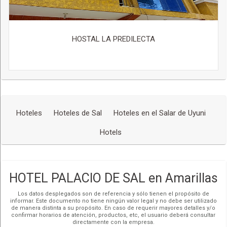
privada, Fiesta, Cóctel party, Sesión de fotos y/o vídeo
GALARDONES
HOSTAL LA PREDILECTA
Fue nombrado como uno de los
Hoteles
más insólitos
del mundo por la revista News week edición japonesa y
también entre los TOP 10 de viajes y aventura por la
revista Travel And Leisure.
En el 2010 y 2013 ha vuelto a ser seleccionado por la
revista Trend de Francia y entre los 10 mas insólitos por
Trip Advisor.
Hoteles
Hoteles de Sal
Hoteles en el Salar de Uyuni
Hotels
HOTEL PALACIO DE SAL en Amarillas
Los datos desplegados son de referencia y sólo tienen el propósito de
informar. Este documento no tiene ningún valor legal y no debe ser utilizado
de manera distinta a su propósito. En caso de requerir mayores detalles y/o
confirmar horarios de atención, productos, etc, el usuario deberá consultar
directamente con la empresa.