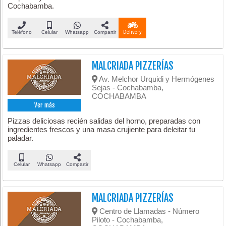
Cochabamba.
Teléfono
Celular
Whatsapp
Compartir
Delivery
MALCRIADA PIZZERÍAS
Av. Melchor Urquidi y Hermógenes
Sejas - Cochabamba,
COCHABAMBA
Ver más
Pizzas deliciosas recién salidas del horno, preparadas con
ingredientes frescos y una masa crujiente para deleitar tu
paladar.
Celular
Whatsapp
Compartir
MALCRIADA PIZZERÍAS
Centro de Llamadas - Número
Piloto - Cochabamba,