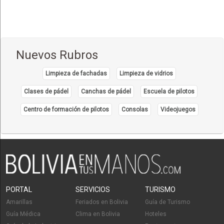
Comida Vietnamita
(1)
Delivery
(18)
Eventos - Recepciones
(17)
Nuevos Rubros
Fondue
(1)
Limpieza de fachadas
Limpieza de vidrios
Hamburguesas
(15)
Clases de pádel
Canchas de pádel
Escuela de pilotos
Heladerías, Helados
(8)
Centro de formación de pilotos
Consolas
Videojuegos
Mariscos
(6)
Pastelerías y Confiterías
(22)
Patio, Plaza de Comidas
(5)
Pescados y Mariscos
(17)
Pizzerias, Pizzas
(13)
PORTAL
SERVICIOS
TURISMO
Pollos, Broaster, Spiedo, A la Leña
(18)
Amarillas
Feriados en Bolivia
Guía de Turismo
Restaurantes - Peñas - Discotecas
Guía Médica
Clima en Bolivia
Hoteles
(27)