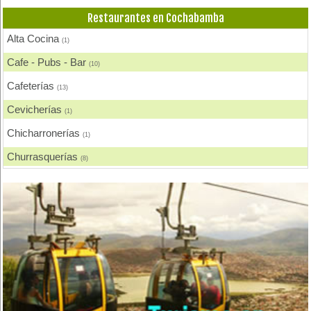
Restaurantes en Cochabamba
Alta Cocina
(1)
Cafe - Pubs - Bar
(10)
Cafeterías
(13)
Cevicherías
(1)
Chicharronerías
(1)
Churrasquerías
(8)
Comida Española
(1)
Comida Francesa
(1)
Comida Gourmet
(1)
Comida Internacional
(4)
Comida Italiana
(1)
Comida Japonesa
(1)