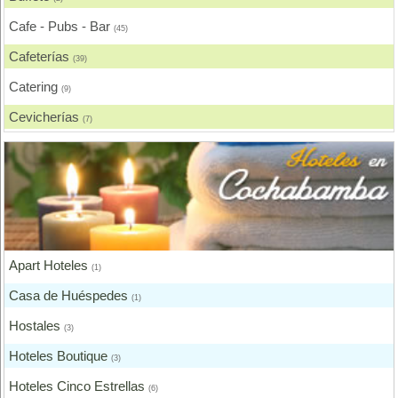
Salteñerías, Salteñas
(3)
Cafe - Pubs - Bar
(45)
Cafeterías
(39)
Catering
(9)
Cevicherías
(7)
Chicharronerías
(8)
Chifas, Comida China
(2)
Churrasquerías
(28)
Comida Árabe
(3)
Apart Hoteles
Comida Brasilera
(1)
(1)
Casa de Huéspedes
Comida Coreana
(1)
(1)
Hostales
Comida Española
(3)
(2)
Hoteles Boutique
Comida Francesa
(3)
(6)
Hoteles Cinco Estrellas
Comida Fusión
(6)
(3)