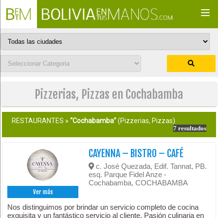
Togg
navi
Pizzerias, Pizzas en Cochabamba
RESTAURANTES »
“Cochabamba”
(Pizzerias, Pizzas)
7 resultados
CAYENNA – BISTRO – CAFÉ
c. José Quezada, Edif. Tannat, PB.
esq. Parque Fidel Anze -
Cochabamba, COCHABAMBA
Ver más
Nos distinguimos por brindar un servicio completo de cocina
exquisita y un fantástico servicio al cliente. Pasión culinaria en