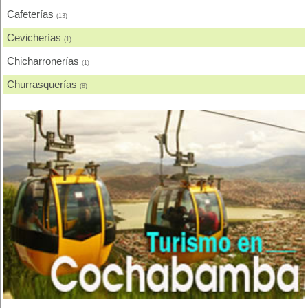
Cafeterías
(13)
Cevicherías
(1)
Chicharronerías
(1)
Churrasquerías
(8)
Comida Española
(1)
Comida Francesa
(1)
Comida Gourmet
(1)
Comida Internacional
(4)
Comida Italiana
(1)
Comida Japonesa
(1)
Comida Nacional - Criolla
(15)
Comida Rápida, Fast Food
(18)
Delivery
(1)