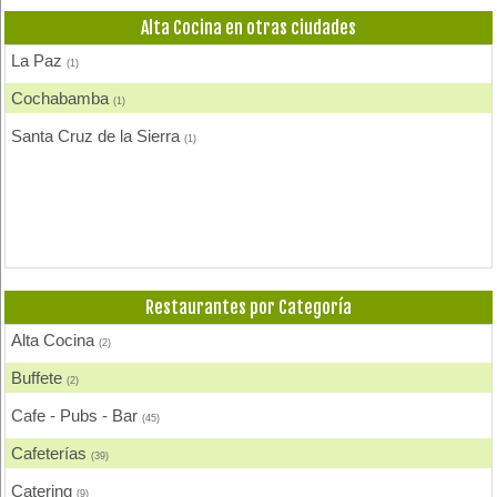
Hamburguesas
(8)
Alta Cocina en otras ciudades
Heladerías, Helados
(4)
La Paz
(1)
Mariscos
(1)
Cochabamba
(1)
Pastelerías y Confiterías
(5)
Santa Cruz de la Sierra
(1)
Patio, Plaza de Comidas
(2)
Pescados y Mariscos
(3)
Pizzerias, Pizzas
(7)
Pollos, Broaster, Spiedo, A la Leña
(10)
Restaurantes por Categoría
Restaurantes - Peñas - Discotecas
(13)
Alta Cocina
(2)
Rodizios
(3)
Buffete
(2)
Salteñerías, Salteñas
(3)
Cafe - Pubs - Bar
(45)
Cafeterías
(39)
Catering
(9)