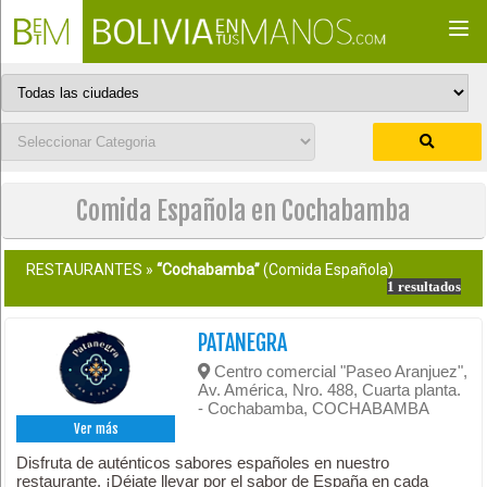
Togg
navi
Comida Española en Cochabamba
RESTAURANTES »
“Cochabamba”
(Comida Española)
1 resultados
PATANEGRA
Centro comercial "Paseo Aranjuez",
Av. América, Nro. 488, Cuarta planta.
- Cochabamba, COCHABAMBA
Ver más
Disfruta de auténticos sabores españoles en nuestro
restaurante. ¡Déjate llevar por el sabor de España en cada