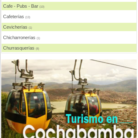
Cafe - Pubs - Bar
(10)
Cafeterías
(13)
Cevicherías
(1)
Chicharronerías
(1)
Churrasquerías
(8)
Comida Española
(1)
Comida Francesa
(1)
Comida Gourmet
(1)
Comida Internacional
(4)
Comida Italiana
(1)
Comida Japonesa
(1)
Comida Nacional - Criolla
(15)
Comida Rápida, Fast Food
(18)