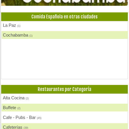
Delivery
(1)
Hamburguesas
(8)
Comida Española en otras ciudades
Heladerías, Helados
(4)
La Paz
(1)
Mariscos
(1)
Cochabamba
(1)
Pastelerías y Confiterías
(5)
Patio, Plaza de Comidas
(2)
Pescados y Mariscos
(3)
Pizzerias, Pizzas
(7)
Pollos, Broaster, Spiedo, A la Leña
(10)
Restaurantes por Categoría
Restaurantes - Peñas - Discotecas
(13)
Alta Cocina
(2)
Rodizios
(3)
Buffete
(2)
Salteñerías, Salteñas
(3)
Cafe - Pubs - Bar
(45)
Cafeterías
(39)