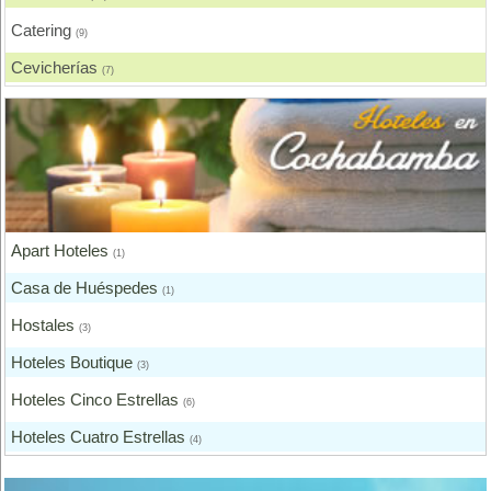
Catering
(9)
Cevicherías
(7)
Chicharronerías
(8)
Chifas, Comida China
(2)
Churrasquerías
(28)
Comida Árabe
(3)
Apart Hoteles
Comida Brasilera
(1)
(1)
Casa de Huéspedes
Comida Coreana
(1)
(1)
Hostales
Comida Española
(3)
(2)
Hoteles Boutique
Comida Francesa
(3)
(6)
Hoteles Cinco Estrellas
Comida Fusión
(6)
(3)
Hoteles Cuatro Estrellas
Comida Gourmet
(4)
(3)
Hoteles Dos Estrellas
Comida Hindú
(2)
(1)