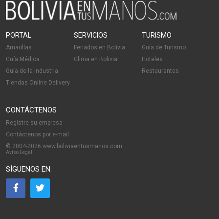
Dermatólogo - Pediatría
Estética Integral
Estética Corporal
PORTAL
SERVICIOS
TURISMO
Médicos Cirujanos Pediátricos
Amarillas
Feriados en Bolivia
Guía de Turismo
Guía Médica
Clima en Bolivia
Hoteles
Guía de la Industria
Restaurantes
Tiendas Online Delivery
CONTÁCTENOS
Registre su empresa
Contáctenos por e-mail
© 2004-2026 www.boliviaentusmanos.com
Aviso Legal
SÍGUENOS EN: