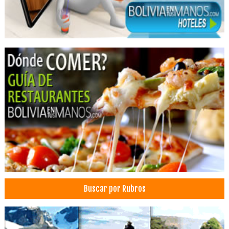
Acné
Cuidados de la piel
Limpieza facial
Rejuvenecimiento facial
Retiro de verrugas
Rellenos faciales
Tratamientos de rejuvenecimiento facial
Tratamientos para la piel
Belleza Integral
Centros de Belleza
Cosmetología
Cortes de cabello
Depilación
Buscar por Rubros
Institutos de Capacitación
Institutos de Profesionalización
Manicura