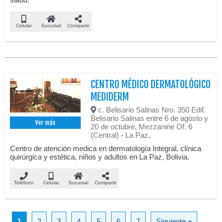
Celular
Sucursal
Compartir
CENTRO MÉDICO DERMATOLÓGICO
MEDIDERM
c. Belisario Salinas Nro. 350 Edif.
Belisario Salinas entre 6 de agosto y
Ver más
20 de octubre, Mezzanine Of. 6
(Central) - La Paz,
Centro de atención medica en dermatología Integral, clínica
quirúrgica y estética, niños y adultos en La Paz, Bolivia.
Teléfono
Celular
Sucursal
Compartir
1
2
3
4
5
6
7
Siguiente
»