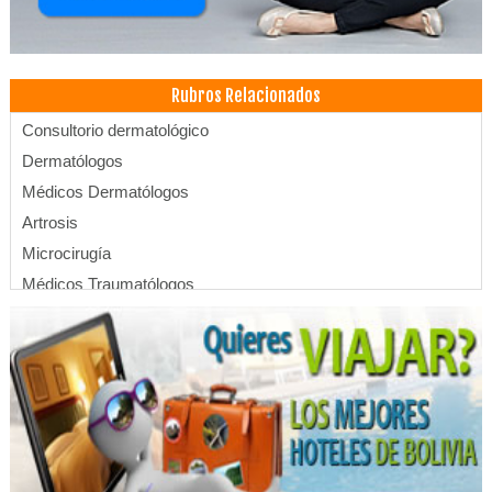
Rubros Relacionados
Consultorio dermatológico
Dermatólogos
Médicos Dermatólogos
Artrosis
Microcirugía
Médicos Traumatólogos
Médicos Ortopedistas
Cirugía de Mano
Botox
Tratamiento capilar
Médicos Nutricionistas
Nutrición