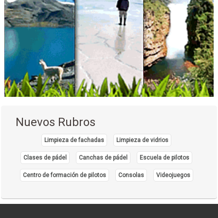
Maquillaje
Manicure y Pedicure
Maquillaje artístico
Maquillaje de novias
Manicure
Maquillaje Profesional
Peluquerías
Pintado de Uñas
Pedicure
Nuevos Rubros
Peinados
Salón de Uñas
Limpieza de fachadas
Limpieza de vidrios
Salones de Belleza
Clases de pádel
Canchas de pádel
Escuela de pilotos
Profesionales
Centro de formación de pilotos
Consolas
Videojuegos
Centro Médico de Estética
Centros de Estética Corporal
Centro médico de la piel