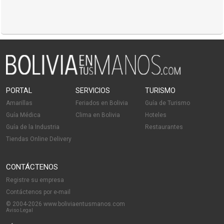
PORTAL
SERVICIOS
TURISMO
Amarillas
Feriados en Bolivia
Guía de Turismo
Guía Médica
Clima en Bolivia
Hoteles
Guía de la Industria
Restaurantes
Tiendas Online Delivery
CONTÁCTENOS
Registre su empresa
Contáctenos por e-mail
© 2004-2026 www.boliviaentusmanos.com
Aviso Legal