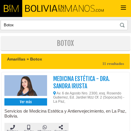
Togg
navi
BOTOX
Amarillas »
Botox
11 resultados
MEDICINA ESTÉTICA - DRA.
SANDRA IRUSTA
Av. 6 de Agosto Nro. 2300, esq. Rosendo
Gutierrez, Ed. Jardiel Mzz Of. 2 (Sopocachi) -
La Paz,
Ver más
Servicios de Medicina Estética y Antienvejecimiento, en La Paz,
Bolivia.