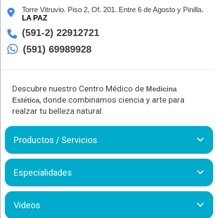
Torre Vitruvio. Piso 2, Of. 201. Entre 6 de Agosto y Pinilla.
LA PAZ
(591-2) 22912721
(591) 69989928
Descubre nuestro Centro Médico de
Medicina
, donde combinamos ciencia y arte para
Estética
realzar tu belleza natural.
Productos / Servicios
Revival es un centro integral dedicado a ofrecer servicios
Especialidades
excepcionales en salud, belleza y estética corporal. Nuestro
objetivo es ayudarte a alcanzar tu mejor versión en un entorno
seguro, confortable y relajante. Nos especializamos en
Revival realiza las siguientes atenciones:
Videos
tratamientos avanzados como el relleno de labios y la
rinomodelación, proporcionando resultados naturales y