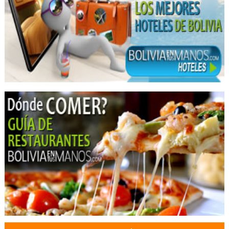
Embalajes
Mudanzas
Mudanzas Internacionales
Mudanzas Nacionales
Servicios de Distribución y Logística
Servicio de Carga y Transporte
Transporte de Carga Internacional
Transporte de Carga Nacional
Trámites Aduaneros
Mudanzas Puerta a Puerta
Transporte Terrestre
Confiterías
Cirujanos oftalmólogos
Médicos Oftalmólogos
Oftalmología
Asesoramiento corporativo