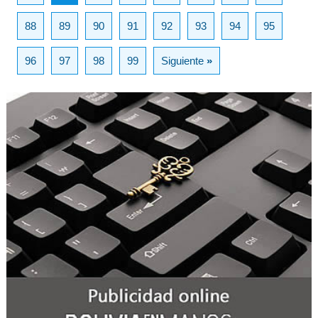
88
89
90
91
92
93
94
95
96
97
98
99
Siguiente
»