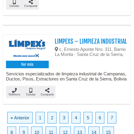
Celular
Compartir
LIMPEXS – LIMPIEZA INDUSTRIAL
c. Ernesto Aponte Nro. 311, Barrio
La Morita - Santa Cruz de la Sierra,
Ver más
Servicios especializados de limpieza industrial de Campanas,
Ductos, Pisos, Extractores en Santa Cruz de la Sierra, Bolivia
Teléfono
Celular
Compartir
«
Anterior
1
2
3
4
5
6
7
8
9
10
11
12
13
14
15