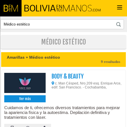
Togg
navi
MÉDICO ESTÉTICO
Amarillas »
Médico estético
9 resultados
BODY & BEAUTY
c. Man Césped, Nro.209 esq. Enrique Arce,
edif. San Francisco. - Cochabamba,
Ver más
Cuidamos de ti, ofrecemos diversos tratamientos para mejorar
la apariencia física y la autoestima. Depilación definitiva y
tratamientos con láser.