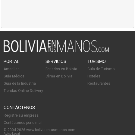
PORTAL
SERVICIOS
TURISMO
Amarillas
Feriados en Bolivia
Guía de Turismo
Guía Médica
Clima en Bolivia
Hoteles
Guía de la Industria
Restaurantes
Tiendas Online Delivery
CONTÁCTENOS
Registre su empresa
Contáctenos por e-mail
© 2004-2026 www.boliviaentusmanos.com
Aviso Legal