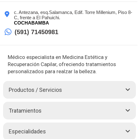
c. Antezana, esq.Salamanca, Edif. Torre Millenium, Piso 8-
C, frente a El Pahuichi.
COCHABAMBA
(591) 71450981
Médico especialista en Medicina Estética y
Recuperación Capilar, ofreciendo tratamientos
personalizados para realzar la belleza.
Productos / Servicios
La Dra. Sandra Mercado, médico especialista en Medicina
Tratamientos
Estética, Recuperación Capilar y Cirugía General -
Laparoscopía, destaca por su enfoque innovador en
procedimientos no quirúrgicos. Su experiencia abarca una
Especialidades
variedad de tratamientos que realzan la belleza de manera
natural, como la armonización facial con ácido hialurónico, la