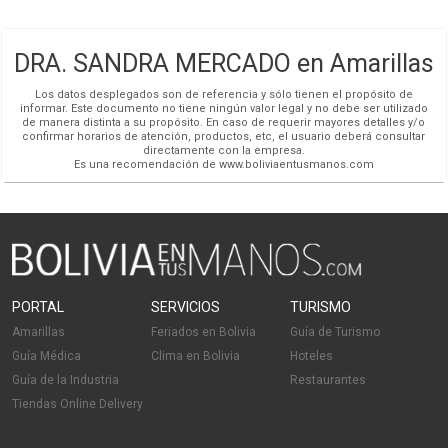
Cómo llegar
Microdermoabrasión
Electroporación
DRA. SANDRA MERCADO en Amarillas
Rejuvenation:
Los datos desplegados son de referencia y sólo tienen el propósito de
informar. Este documento no tiene ningún valor legal y no debe ser utilizado
de manera distinta a su propósito. En caso de requerir mayores detalles y/o
Prevención y Tratamiento de signos de envejecimiento.
confirmar horarios de atención, productos, etc, el usuario deberá consultar
directamente con la empresa.
Toxina Botulínica: arrugas.
Es una recomendación de www.boliviaentusmanos.com
Bioestimuladores de colágeno : prevención y tratamiento
de la flacidez
Ácido hialurónico: estructuración facial y signos de
envejecimiento ( surco naso.geniano, ojeras, labios
envejecidos, líneas de marioneta, arrugas periorales/
códigos de barra)
Tratamiento cuello, papada, coloración oscura ojeras.
PORTAL
SERVICIOS
TURISMO
HIFU: flacidez facial y corporal.
Amarillas
Feriados en Bolivia
Guía de Turismo
Hilos de PDO.
Guía Médica
Clima en Bolivia
Hoteles
Peeling antiage.
Guía de la Industria
Restaurantes
Mesoterapia francesa + Dermapen.
Tiendas Online Delivery
Rejuvenecimiento Laser.