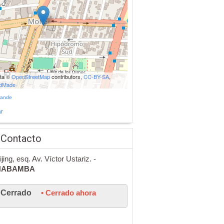
ata ©
OpenStreetMap
contributors,
CC-BY-SA
,
udMade
rande
r
 Contacto
jing, esq. Av. Víctor Ustariz. -
HABAMBA
Cerrado
• Cerrado ahora