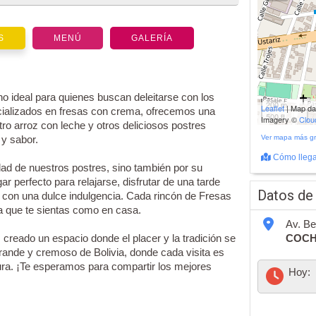
S
MENÚ
GALERÍA
o ideal para quienes buscan deleitarse con los
200 m
Leaflet
| Map d
ializados en fresas con crema, ofrecemos una
500 ft
Imagery ©
Clo
o arroz con leche y otros deliciosos postres
y sabor.
Ver mapa más g
Cómo llega
idad de nuestros postres, sino también por su
r perfecto para relajarse, disfrutar de una tarde
Datos de
 con una dulce indulgencia. Cada rincón de Fresas
a que te sientas como en casa.
Av. Bei
reado un espacio donde el placer y la tradición se
COC
grande y cremoso de Bolivia, donde cada visita es
zura. ¡Te esperamos para compartir los mejores
Hoy: