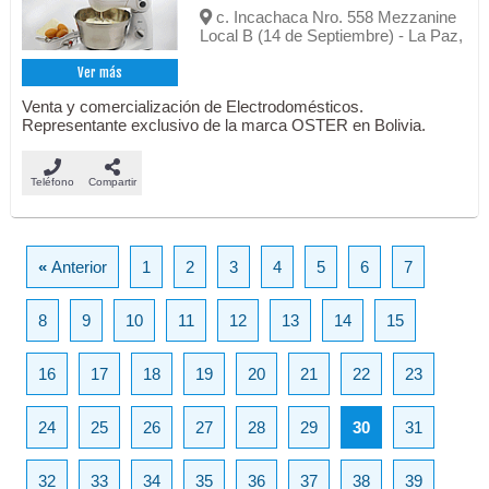
c. Incachaca Nro. 558 Mezzanine
Local B (14 de Septiembre) - La Paz,
Ver más
Venta y comercialización de Electrodomésticos.
Representante exclusivo de la marca OSTER en Bolivia.
Teléfono
Compartir
«
Anterior
1
2
3
4
5
6
7
8
9
10
11
12
13
14
15
16
17
18
19
20
21
22
23
24
25
26
27
28
29
30
31
32
33
34
35
36
37
38
39