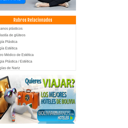
Rubros Relacionados
janos plásticos
lastía de glúteos
gía Plástica
gía Estética
ro Médico de Estética
gia Plástica / Estética
gías de Nariz
ultorios Médicos
gía de párpados
tica Corporal
eos
aspiración
succión
co estético
cos Cirujanos Plásticos, Estéticos y
aradores