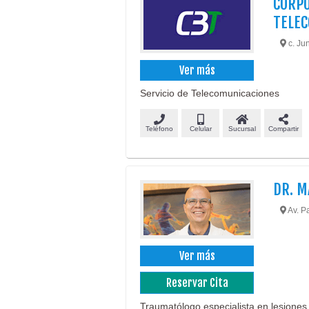
CORPO
TELEC
c. Ju
Ver más
Servicio de Telecomunicaciones
Teléfono
Celular
Sucursal
Compartir
DR. M
Av. P
Ver más
Reservar Cita
Traumatólogo especialista en lesiones ar