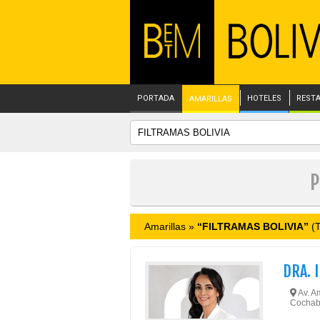
PORTADA
HOTELES
REST
AMARILLAS
P
Amarillas »
“FILTRAMAS BOLIVIA”
(T
DRA. 
Av. Am
Cochab