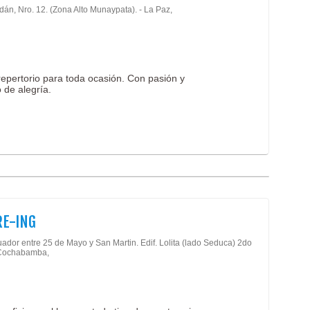
dán, Nro. 12. (Zona Alto Munaypata). - La Paz,
repertorio para toda ocasión. Con pasión y
 de alegría.
E-ING
uador entre 25 de Mayo y San Martin. Edif. Lolita (lado Seduca) 2do
 Cochabamba,