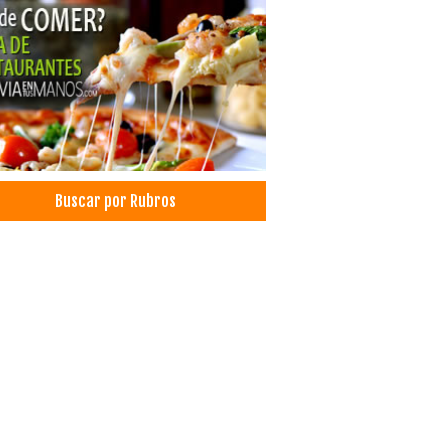
plastia
eza Integral
ros de Belleza
lación
ño de cejas
illaje Profesional
querías
les
les Boutique
Buscar por Rubros
ls
esionales
roles de Acceso
iguración de Redes
a óptica
s inalambricas
es
emas biométricos
gía articular cadera y rodilla
cos Traumatólogos