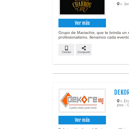
c. Jor
Ver más
Grupo de Mariachis, que te brinda un 
profesionalismo, llenamos cada evento
Celular
Compartir
DEKOR
c. Ec
piso. -
Ver más