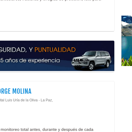
Médi
Micr
Mari
Mate
Escr
Fabr
Mueb
Mueb
Mueb
Mue
Mueb
PVC
Rop
Ter
ORGE MOLINA
Ven
al Luis Uría de la Oliva - La Paz,
Vent
Vidr
Vent
Ven
Cons
 monitoreo total antes, durante y después de cada