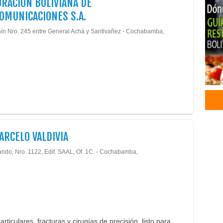
RACION BOLIVIANA DE
Rino
OMUNICACIONES S.A.
Bell
Cent
nín Nro. 245 entre General Achá y Santivañez - Cochabamba,
Depi
Dise
Maqu
Pelu
Hote
Hote
Hote
Prof
Cont
ARCELO VALDIVIA
Conf
ando, Nro. 1122, Edif. SAAL, Of. 1C. - Cochabamba,
Fibr
Rede
Red
Sist
Ciru
Médi
ticulares, fracturas y cirugías de precisión, listo para