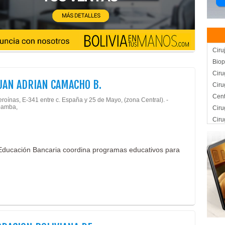
Ciru
Biop
Ciru
JUAN ADRIAN CAMACHO B.
Ciru
Cent
roínas, E-341 entre c. España y 25 de Mayo, (zona Central). -
amba,
Ciru
Ciru
Cons
Ciru
e Educación Bancaria coordina programas educativos para
Esté
Glút
Lipo
Lipo
Médi
Médi
Rep