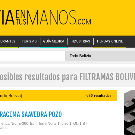
AURANTES
TURISMO
GUÍA MÉDICA
INDUSTRIAS
TIENDAS ONLINE
osibles resultados para FILTRAMAS BOLIV
odo Bolivia)
686 resultados
IRACEMA SAAVEDRA POZO
érica Nro. E-360, Edif. Torre Norte 1, piso 1, Of.: 1 B -
amba,