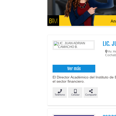
LIC. 
Av. He
Cochab
Ver más
El Director Académico del Instituto d
el sector financiero.
Teléfono
Celular
Compartir