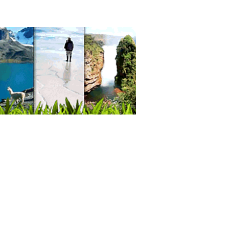
cos Anestesiólogos
ocirugía
achis
riales de Construcción
itorios
icas de Muebles
les para Dormitorio
lerías
les de Oficina
bles de Melamina
les de Cocina
eros
mopaneles
tanas
anas de Aluminio
io Cámara
anas con Doble Vidrio
tanas de PVC
trucciones