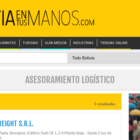
AURANTES
TURISMO
GUÍA MÉDICA
INDUSTRIAS
TIENDAS ONLINE
ASESORAMIENTO LOGÍSTICO
5 resultados
REIGHT S.R.L.
ada Strongest, Edificio Sutó Of. L-2 A Planta Baja - Santa Cruz de
a,