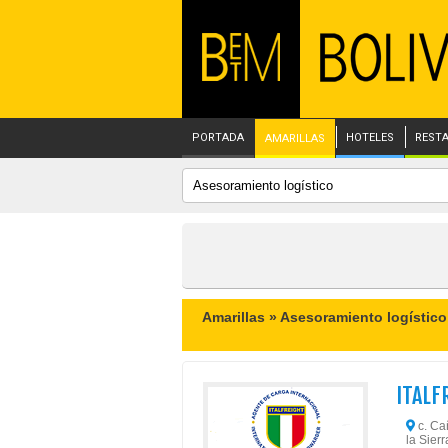
PORTADA
HOTELES
REST
AMARILLAS
Amarillas »
Asesoramiento logístico
ITALF
c. Cañ
la Sierr