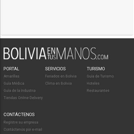
PORTAL
SERVICIOS
TURISMO
Amarillas
Feriados en Bolivia
Guía de Turismo
Guía Médica
Clima en Bolivia
Hoteles
Guía de la Industria
Restaurantes
Tiendas Online Delivery
CONTÁCTENOS
Registre su empresa
Contáctenos por e-mail