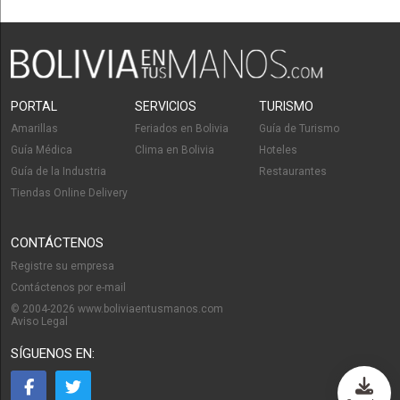
PORTAL
SERVICIOS
TURISMO
Amarillas
Feriados en Bolivia
Guía de Turismo
Guía Médica
Clima en Bolivia
Hoteles
Guía de la Industria
Restaurantes
Tiendas Online Delivery
CONTÁCTENOS
Registre su empresa
Contáctenos por e-mail
© 2004-2026 www.boliviaentusmanos.com
Aviso Legal
SÍGUENOS EN: