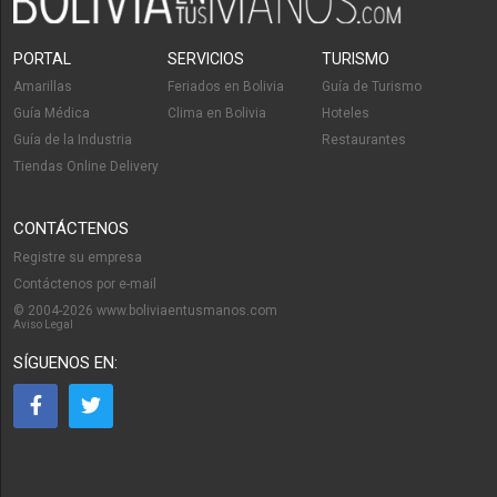
PORTAL
SERVICIOS
TURISMO
Amarillas
Feriados en Bolivia
Guía de Turismo
Guía Médica
Clima en Bolivia
Hoteles
Guía de la Industria
Restaurantes
Tiendas Online Delivery
CONTÁCTENOS
Registre su empresa
Contáctenos por e-mail
© 2004-2026 www.boliviaentusmanos.com
Aviso Legal
SÍGUENOS EN: