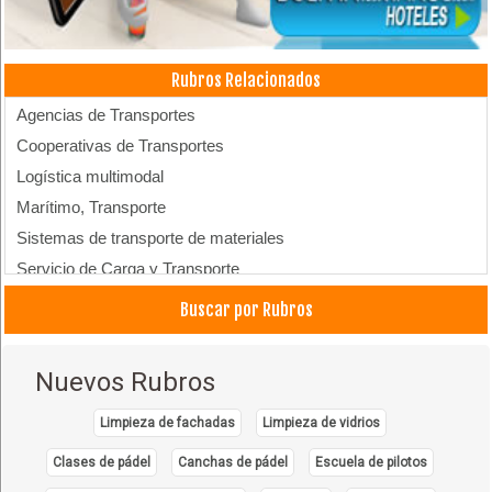
Rubros Relacionados
Agencias de Transportes
Cooperativas de Transportes
Logística multimodal
Marítimo, Transporte
Sistemas de transporte de materiales
Servicio de Carga y Transporte
Transporte de carga aérea
Buscar por Rubros
Transporte de carga por avión
Transporte Refrigerado
Nuevos Rubros
Transporte de productos perecibles
Transporte Aéreo
Limpieza de fachadas
Limpieza de vidrios
Transporte de Carga Internacional
Clases de pádel
Canchas de pádel
Escuela de pilotos
Transporte de Carga Nacional