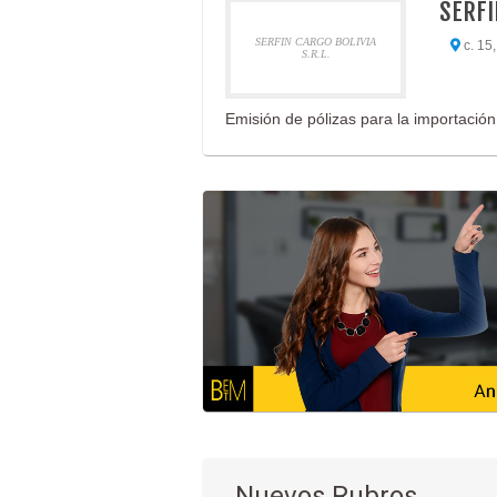
SERFI
SERFIN CARGO BOLIVIA
c. 15,
S.R.L.
Emisión de pólizas para la importació
Nuevos Rubros