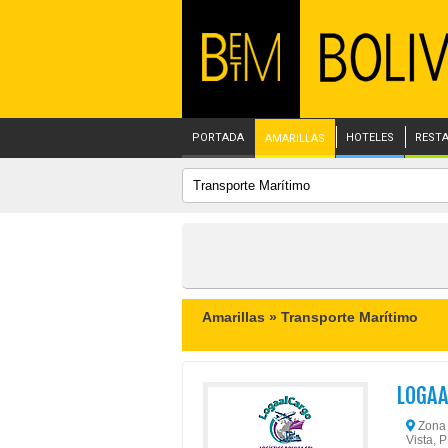
PORTADA
HOTELES
REST
AMARILLAS
Amarillas »
Transporte Marítimo
LOGAA
Zona V
Vista, P