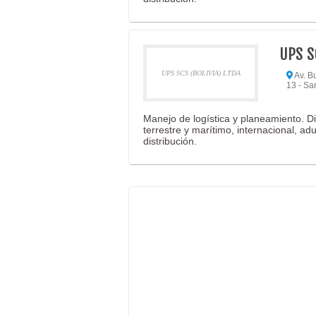
UPS S
UPS SCS (BOLIVIA) LTDA
Av. B
13 - Sa
Manejo de logística y planeamiento. D
terrestre y marítimo, internacional, ad
distribución.