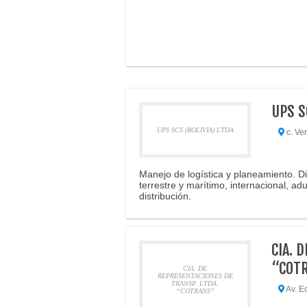
UPS S
UPS SCS (BOLIVIA) LTDA
c. Ve
Manejo de logística y planeamiento. D
terrestre y marítimo, internacional, ad
distribución.
CIA. 
“COT
CIA. DE
REPRESENTACIONES DE
TRANSP. LTDA.
Av. Ec
“COTRANS”