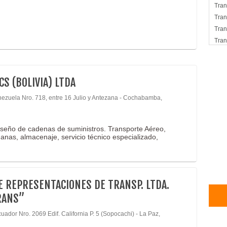
Tran
Tran
Tran
Tran
CS (BOLIVIA) LTDA
nezuela Nro. 718, entre 16 Julio y Antezana - Cochabamba,
iseño de cadenas de suministros. Transporte Aéreo,
uanas, almacenaje, servicio técnico especializado,
DE REPRESENTACIONES DE TRANSP. LTDA.
RANS”
uador Nro. 2069 Edif. California P. 5 (Sopocachi) - La Paz,