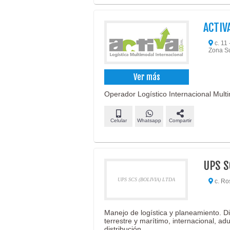
ACTIV
c. 11
Zona Su
Ver más
Operador Logístico Internacional Multi
Celular
Whatsapp
Compartir
UPS S
UPS SCS (BOLIVIA) LTDA
c. Ro
Manejo de logística y planeamiento. D
terrestre y marítimo, internacional, ad
distribución.