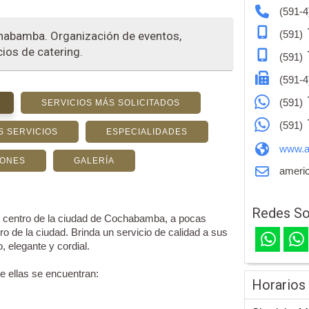
(591-4
(591)
chabamba. Organización de eventos,
ios de catering.
(591)
(591-4
(591)
SERVICIOS MÁS SOLICITADOS
(591)
S SERVICIOS
ESPECIALIDADES
www.a
IONES
GALERÍA
americ
Redes So
entro de la ciudad de Cochabamba, a pocas
o de la ciudad. Brinda un servicio de calidad a sus
 elegante y cordial.
re ellas se encuentran:
Horarios