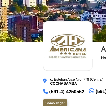
A
Ho
c. Estéban Arce Nro. 778 (Central)
COCHABAMBA
(591
(591-4) 4250552
Cómo llegar