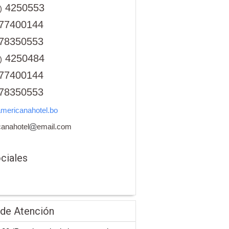
4250553
)
77400144
78350553
4250484
)
77400144
78350553
mericanahotel.bo
anahotel
email.com
ciales
 de Atención