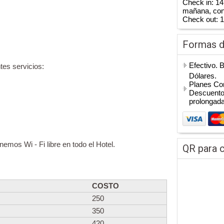
Check in: 14
mañana, cons
Check out: 
Formas 
Efectivo. 
tes servicios:
Dólares.
Planes Cor
Descuentos
prolongad
enemos Wi - Fi libre en todo el Hotel.
QR para c
COSTO
250
350
420