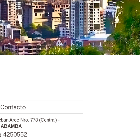
 Contacto
éban Arce Nro. 778 (Central) -
HABAMBA
4250552
)