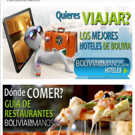
Aerolíneas
Líneas Aéreas
Transporte Turístico
Vuelos
Transporte de Pasajeros
Churrasquerías
Restaurantes: Churrasquerías
Restaurantes
Restaurantes: Comida Criolla
Restaurantes: Comida Internacional
Transporte de carga terrestre
Mudanzas
Mudanzas Internacionales
Mudanzas Nacionales
Servicio de Carga y Transporte
Transporte de productos perecibles