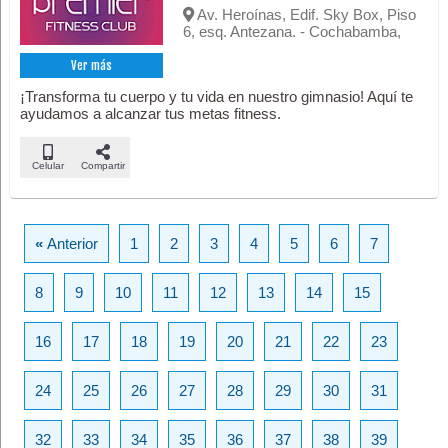
Av. Heroínas, Edif. Sky Box, Piso
6, esq. Antezana. - Cochabamba,
Ver más
¡Transforma tu cuerpo y tu vida en nuestro gimnasio! Aquí te
ayudamos a alcanzar tus metas fitness.
Celular
Compartir
«
Anterior
1
2
3
4
5
6
7
8
9
10
11
12
13
14
15
16
17
18
19
20
21
22
23
24
25
26
27
28
29
30
31
32
33
34
35
36
37
38
39