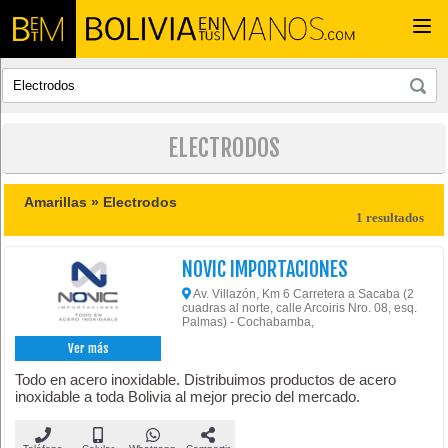
Togg
navi
ELECTRODOS
Amarillas »
Electrodos
1 resultados
NOVIC IMPORTACIONES
Av. Villazón, Km 6 Carretera a Sacaba (2
cuadras al norte, calle Arcoiris Nro. 08, esq.
Palmas) - Cochabamba,
Ver más
Todo en acero inoxidable. Distribuimos productos de acero
inoxidable a toda Bolivia al mejor precio del mercado.