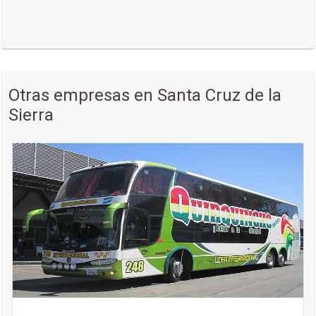
Servicio de transporte de muletas, sillas de ruedas y
aparatos de asistencia respiratoria permitidos (no forma
parte del equipaje libre permitido).
Dependiendo de la asistencia, personal de StarPerú te
acompañará desde el Counter hasta la aeronave.
Otras empresas en Santa Cruz de la
Durante el vuelo:
Sierra
Nuestra Tripulación a bordo te ofrecerá la atención de
acuerdo con tu condición, según las normas de
seguridad y servicio.
Nuestra tripulación brindará atención personalizada a
pasajeros con solicitud de servicios especiales más no
de casos médicos.
Te acomodamos en el asiento más conveniente de
acuerdo a tus necesidades y el tipo de avión.
Importante a tener en cuenta:
Nuestro personal en tierra y a bordo cuentan con
formación básica para dirigirse y atender a las personas
con requerimiento de asistencia especial.
StarPerú permite el transporte gratuito de perros