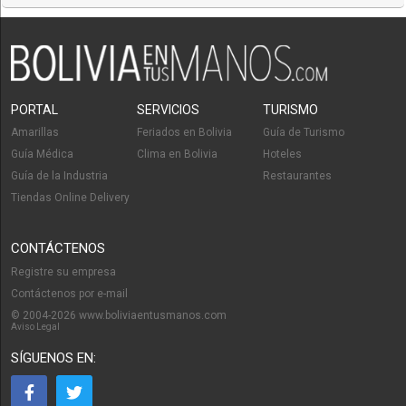
PORTAL
SERVICIOS
TURISMO
Amarillas
Feriados en Bolivia
Guía de Turismo
Guía Médica
Clima en Bolivia
Hoteles
Guía de la Industria
Restaurantes
Tiendas Online Delivery
CONTÁCTENOS
Registre su empresa
Contáctenos por e-mail
© 2004-2026 www.boliviaentusmanos.com
Aviso Legal
SÍGUENOS EN: